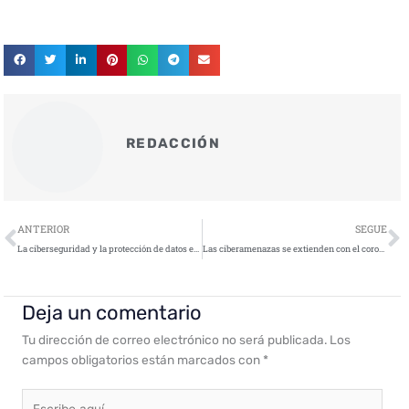
REDACCIÓN
Ant
S
ANTERIOR
SEGUE
La ciberseguridad y la protección de datos en tiempos de pandemia: desafíos que debemos afrontar
Las ciberamenazas se extienden con el coronavirus
Deja un comentario
Tu dirección de correo electrónico no será publicada.
Los
campos obligatorios están marcados con
*
Escribe