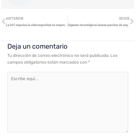
Ant
S
ANTERIOR
SEGUE
La SEC impulsa la ciberseguridad en empresas cotizadas, incluyendo criptomonedas
Gigantes tecnológicos lanzan parches de seguridad para protegerse de ataques cibernéticos
Deja un comentario
Tu dirección de correo electrónico no será publicada.
Los
campos obligatorios están marcados con
*
Escribe
aquí...