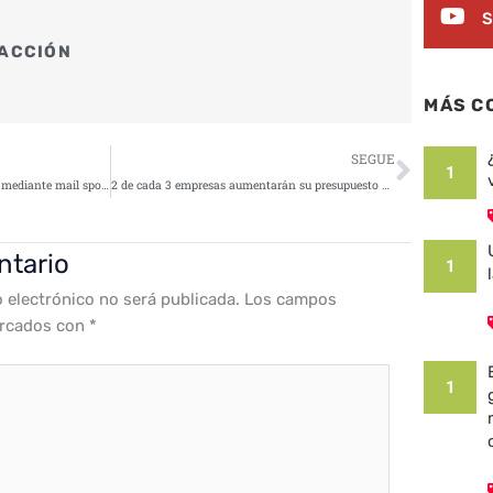
S
ACCIÓN
MÁS C
Siguie
SEGUE
1
Nueva Campaña de ciberestafas mediante mail spoofing
2 de cada 3 empresas aumentarán su presupuesto de ciberseguridad en 2023
ntario
1
o electrónico no será publicada.
Los campos
arcados con
*
1