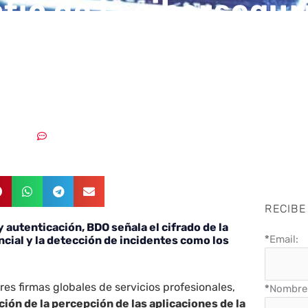
afío de la cibersegu
Nube pasa por la iden
icación de acceso
2/2022
Sin comentarios
RECIBE
y autenticación, BDO señala el cifrado de la
*
Email:
cial y la detección de incidentes como los
es firmas globales de servicios profesionales,
*
Nombre 
ión de la percepción de las aplicaciones de la