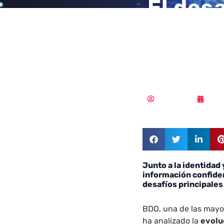
El des
en la 
autent
Redacción
09/1
Junto a la identidad 
información confiden
desafíos principales
BDO, una de las mayor
ha analizado la
evoluc