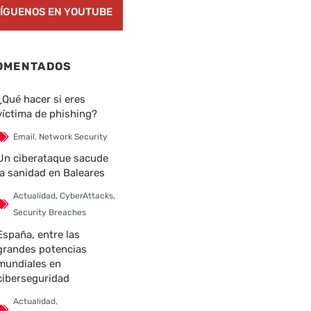
ÍGUENOS EN YOUTUBE
OMENTADOS
nte
¿Qué hacer si eres
víctima de phishing?
Email
,
Network Security
Un ciberataque sacude
la sanidad en Baleares
Actualidad
,
CyberAttacks
,
Security Breaches
España, entre las
grandes potencias
mundiales en
ciberseguridad
Actualidad
,