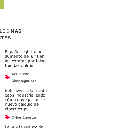
ULOS
MÁS
NTES
España registra un
aumento del 81% en
las estafas por falsas
tiendas online
Actualidad
,
Ciberseguridad
Sobrevivir a la era del
caos industrializado:
cómo navegar por el
nuevo cálculo del
ciberriesgo
Cyber Expertos
La IA y la reducción