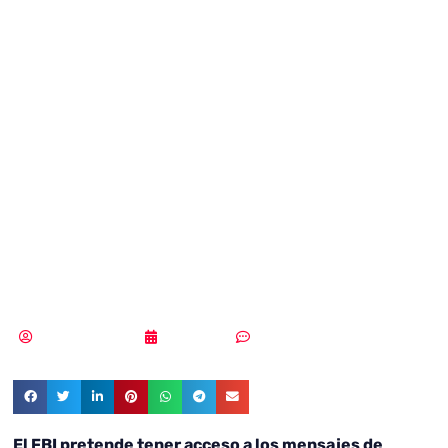
dice que el
cifrado
inquebrantable
es un asunto de
seguridad pública
Samuel Rodríguez
23/01/2018
Sin comentarios
El FBI pretende tener acceso a los mensajes de