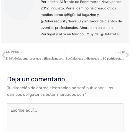
Periodista. Al frente de Ecommerce News desde
2012. Inquieto. Por el camino he creado otros
medios como @BigDataMagazine y
@CybersecurityNews. Organizador de cientos de
eventos profesionales. Ahora con un pie en
Portugal y otro en México… Muy del @GetafeCF
Ant
S
ANTERIOR
SEGUE
El 70% de las empresas que utilizan la nube y Saas no cuenta con plan de seguridad
4 señales que indican que tu PC podría estar infectado por malware
Deja un comentario
Tu dirección de correo electrónico no será publicada.
Los
campos obligatorios están marcados con
*
Escribe
aquí...