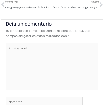
Ant
S
ANTERIOR
SEGUE
Biocryptology presenta la solución definitiva contra el robo y el fraude de identidad
Chema Alonso: «Un beso a un Sappo y te quedas en silencio»
Deja un comentario
Tu dirección de correo electrónico no será publicada.
Los
campos obligatorios están marcados con
*
Escribe
aquí...
Nombre*