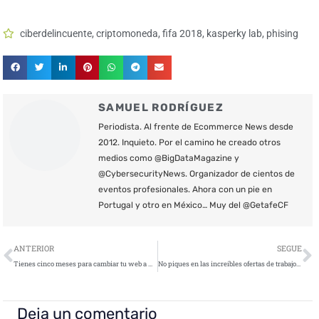
ciberdelincuente
,
criptomoneda
,
fifa 2018
,
kasperky lab
,
phising
SAMUEL RODRÍGUEZ
Periodista. Al frente de Ecommerce News desde
2012. Inquieto. Por el camino he creado otros
medios como @BigDataMagazine y
@CybersecurityNews. Organizador de cientos de
eventos profesionales. Ahora con un pie en
Portugal y otro en México… Muy del @GetafeCF
Ant
S
ANTERIOR
SEGUE
Tienes cinco meses para cambiar tu web a HTTPS
No piques en las increíbles ofertas de trabajo que recibes por email
Deja un comentario