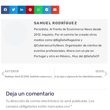
SAMUEL RODRÍGUEZ
Periodista. Al frente de Ecommerce News desde
2012. Inquieto. Por el camino he creado otros
medios como @BigDataMagazine y
@CybersecurityNews. Organizador de cientos de
eventos profesionales. Ahora con un pie en
Portugal y otro en México… Muy del @GetafeCF
Ant
S
ANTERIOR
SEGUE
Webinar Alert! El EPM: Antidoto contra sus infecciones del malware
A la caza y captura de los ciberdelincuentes más buscados
Deja un comentario
Tu dirección de correo electrónico no será publicada.
Los
campos obligatorios están marcados con
*