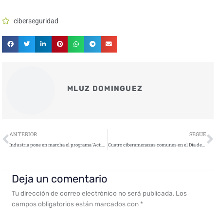
ciberseguridad
MLUZ DOMINGUEZ
Ant
S
ANTERIOR
SEGUE
Industria pone en marcha el programa ‘Activa Ciberseguridad’ del que se podrán beneficiar 4.500 pymes
Cuatro ciberamenazas comunes en el Día del Soltero
Deja un comentario
Tu dirección de correo electrónico no será publicada.
Los
campos obligatorios están marcados con
*