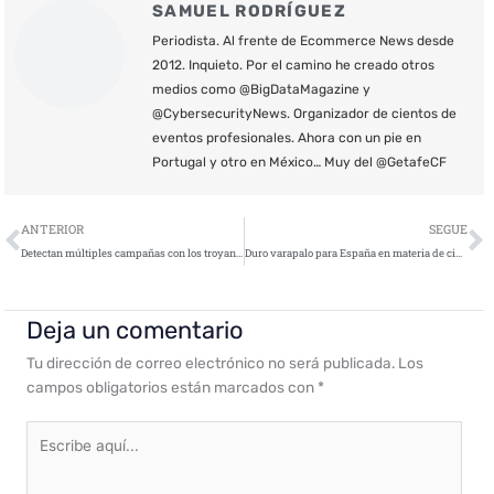
SAMUEL RODRÍGUEZ
Periodista. Al frente de Ecommerce News desde
2012. Inquieto. Por el camino he creado otros
medios como @BigDataMagazine y
@CybersecurityNews. Organizador de cientos de
eventos profesionales. Ahora con un pie en
Portugal y otro en México… Muy del @GetafeCF
Ant
S
ANTERIOR
SEGUE
Detectan múltiples campañas con los troyanos RAT Agent Tesla y Remcos
Duro varapalo para España en materia de ciberseguridad
Deja un comentario
Tu dirección de correo electrónico no será publicada.
Los
campos obligatorios están marcados con
*
Escribe
aquí...