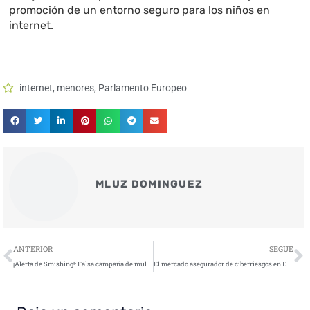
promoción de un entorno seguro para los niños en
internet.
internet
,
menores
,
Parlamento Europeo
MLUZ DOMINGUEZ
Ant
S
ANTERIOR
SEGUE
¡Alerta de Smishing!: Falsa campaña de multas de tráfico de la DGT
El mercado asegurador de ciberriesgos en España experimenta una crecimiento en 2023