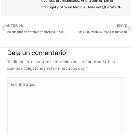
eventos profesionales. Ahora con un pie en
Portugal y otro en México… Muy del @GetafeCF
Ant
S
ANTERIOR
SEGUE
Oculeus gana otro premio de ciberseguridad por proteger a las empresas contra el hackeo de PBX y el fraude de llamadas
Figo y FinReach Solutions se fusionan
Deja un comentario
Tu dirección de correo electrónico no será publicada.
Los
campos obligatorios están marcados con
*
Escribe
aquí...