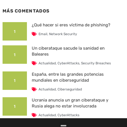
MÁS COMENTADOS
¿Qué hacer si eres víctima de phishing?
1
Email
,
Network Security
Un ciberataque sacude la sanidad en
Baleares
1
Actualidad
,
CyberAttacks
,
Security Breaches
España, entre las grandes potencias
mundiales en ciberseguridad
1
Actualidad
,
Ciberseguridad
Ucrania anuncia un gran ciberataque y
Rusia alega no estar involucrada
1
Actualidad
,
CyberAttacks
La Universidad Autónoma de Barcelona es