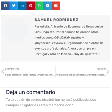
SAMUEL RODRÍGUEZ
Periodista. Al frente de Ecommerce News desde
2012. Inquieto. Por el camino he creado otros
medios como @BigDataMagazine y
@CybersecurityNews. Organizador de cientos de
eventos profesionales. Ahora con un pie en
Portugal y otro en México… Muy del @GetafeCF
Ant
S
ANTERIOR
SEGUE
Tixeo obtiene el sello France Cybersecurity 2019
Avanzando con la Economía Circular: Google Cloud y SAP buscan emprendedores sociales para el desarrollo sostenible
Deja un comentario
Tu dirección de correo electrónico no será publicada.
Los
campos obligatorios están marcados con
*