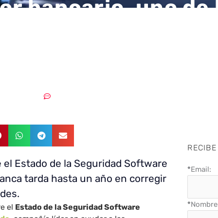
tor bancario, uno de 
ntos a la hora de
onar brechas de seg
28/02/2019
Sin comentarios
RECIBE
 el Estado de la Seguridad Software
*
Email:
banca tarda hasta un año en corregir
ades.
*
Nombre 
re el
Estado de la Seguridad Software