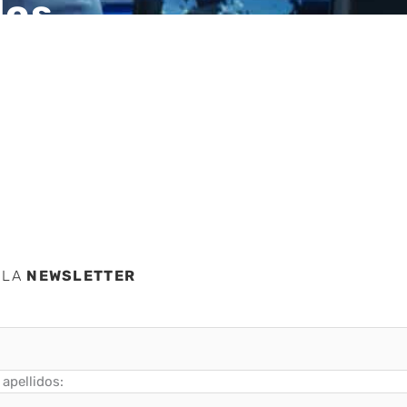
los
uridad
 LA
NEWSLETTER
apellidos: