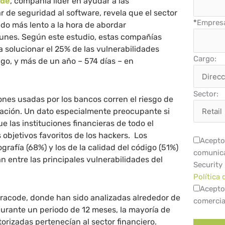
ode
, compañía líder en ayudar a las
r de seguridad al software, revela que el sector
*
Empres
ndo más lento a la hora de abordar
unes. Según este estudio, estas compañías
a solucionar el 25% de las vulnerabilidades
Cargo:
igo, y más de un año – 574 días – en
Sector:
iones usadas por los bancos corren el riesgo de
mación. Un dato especialmente preocupante si
 las instituciones financieras de todo el
objetivos favoritos de los hackers. Los
Acepto 
grafía (68%) y los de la calidad del código (51%)
comunica
 entre las principales vulnerabilidades del
Security
Política 
Acepto
eracode, donde han sido analizadas alrededor de
comercia
urante un periodo de 12 meses, la mayoría de
torizadas pertenecían al sector financiero.