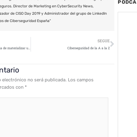
PODCA
eguros. Director de Marketing en CyberSecurity News,
zador de CISO Day 2019 y Administrador del grupo de LinkedIn
os de Ciberseguridad España"
Siguie
SEGUE
Stormshield define la importancia de materializar una cultura interna de ciberseguridad
Ciberseguridad de la A a la Z
ntario
o electrónico no será publicada.
Los campos
arcados con
*