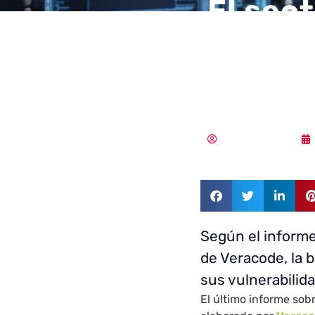
El sec
más le
soluci
Vicente Ramírez
Según el informe
de Veracode, la 
sus vulnerabilid
El último informe sob