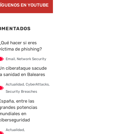
ÍGUENOS EN YOUTUBE
OMENTADOS
¿Qué hacer si eres
víctima de phishing?
Email
,
Network Security
Un ciberataque sacude
la sanidad en Baleares
Actualidad
,
CyberAttacks
,
Security Breaches
España, entre las
grandes potencias
mundiales en
ciberseguridad
Actualidad
,