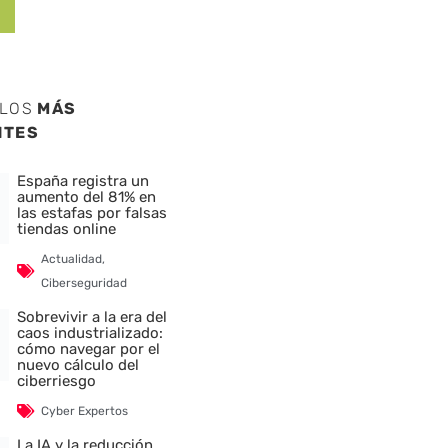
ULOS
MÁS
NTES
España registra un
aumento del 81% en
las estafas por falsas
tiendas online
Actualidad
,
Ciberseguridad
Sobrevivir a la era del
caos industrializado:
cómo navegar por el
nuevo cálculo del
ciberriesgo
Cyber Expertos
La IA y la reducción