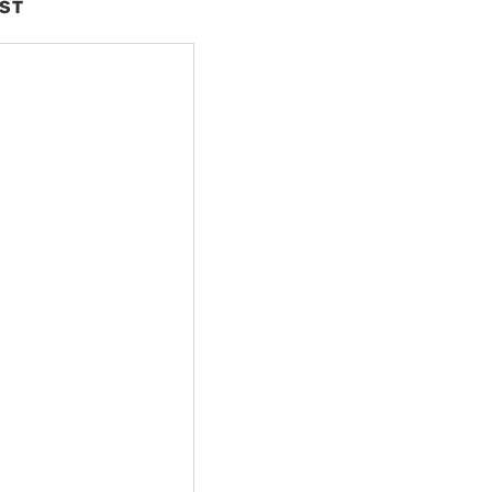
ST
nte