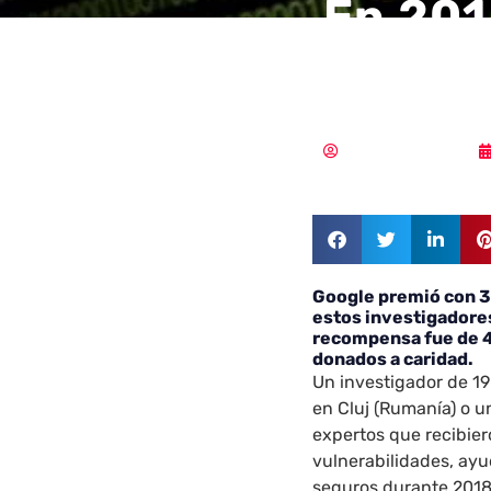
En 201
de dól
Samuel Rodríguez
Google premió con 3,
estos investigadore
recompensa fue de 
donados a caridad.
Un investigador de 1
en Cluj (Rumanía) o u
expertos que recibie
vulnerabilidades, ay
seguros durante 2018