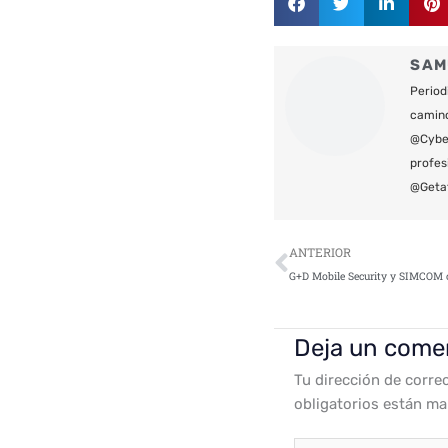
SAM
Period
camin
@Cyber
profes
@Geta
Ant
ANTERIOR
Deja un come
Tu dirección de corre
obligatorios están m