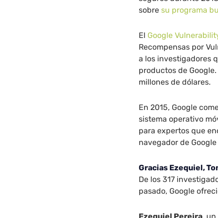
sobre
su programa b
El
Google Vulnerabili
Recompensas por Vuln
a los investigadores
productos de Google.
millones de dólares.
En 2015, Google com
sistema operativo móv
para expertos que en
navegador de Google
Gracias Ezequiel, T
De los 317 investiga
pasado, Google ofreci
Ezequiel Pereira
, un