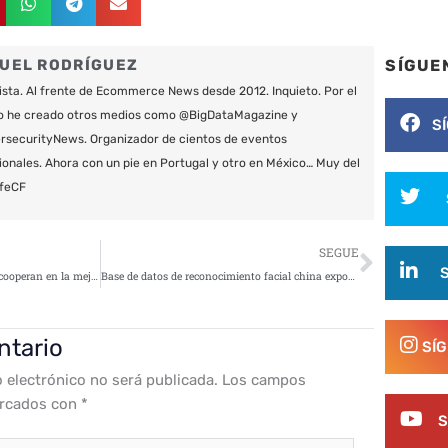
SÍGUE
UEL RODRÍGUEZ
ista. Al frente de Ecommerce News desde 2012. Inquieto. Por el
o he creado otros medios como @BigDataMagazine y
S
securityNews. Organizador de cientos de eventos
ionales. Ahora con un pie en Portugal y otro en México… Muy del
feCF
Siguie
SEGUE
G+D Mobile Security y SIMCOM cooperan en la mejora de la seguridad de los coches conectados
Base de datos de reconocimiento facial china expone 2,5 millones de personas
ntario
SÍ
o electrónico no será publicada.
Los campos
arcados con
*
S