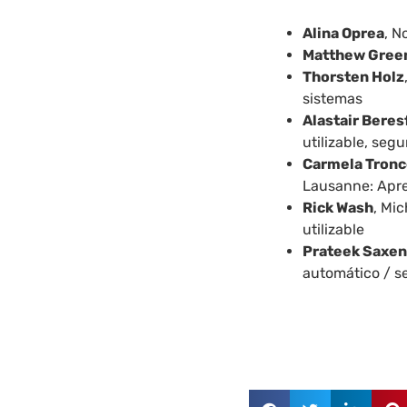
Alina Oprea
, N
Matthew Gree
Thorsten Holz
sistemas
Alastair Beres
utilizable, seg
Carmela Tron
Lausanne: Apre
Rick Wash
, Mi
utilizable
Prateek Saxe
automático / 