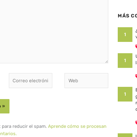
MÁS C
1
1
Correo
Web
electrónico*
1
t para reducir el spam.
Aprende cómo se procesan
ntarios.