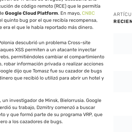
cución de código remoto (RCE) que le permitía
 de
Google Cloud Platform
. En mayo,
CNBC
ARTÍC
el quinto bug por el que recibía recompensa,
RECIE
 era el que le había reportado más dinero.
olonia descubrió un problema Cross-site
ataques XSS permiten a un atacante inyectar
webs, permitiéndoles cambiar el compartimiento
b, robar información privada o realizar acciones
Google dijo que Tomasz fue su cazador de bugs
nero que recibió lo utilizó para abrir un hotel y
a
, un investigador de Minsk, Bielorrusia. Google
erdió su trabajo, Dzmitry comenzó a buscar
to y que formó parte de su programa VRP, que
iero a los cazadores de bugs.