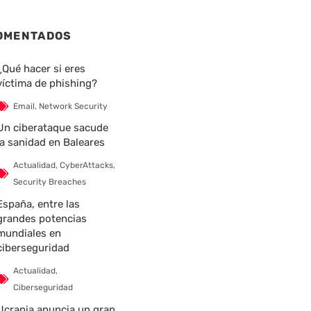
OMENTADOS
¿Qué hacer si eres
víctima de phishing?
Email
,
Network Security
Un ciberataque sacude
la sanidad en Baleares
Actualidad
,
CyberAttacks
,
Security Breaches
España, entre las
grandes potencias
mundiales en
ciberseguridad
Actualidad
,
Ciberseguridad
Ucrania anuncia un gran