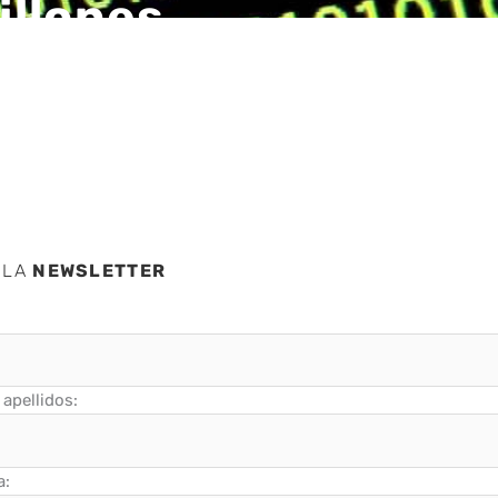
illones
nty
 LA
NEWSLETTER
apellidos:
a: