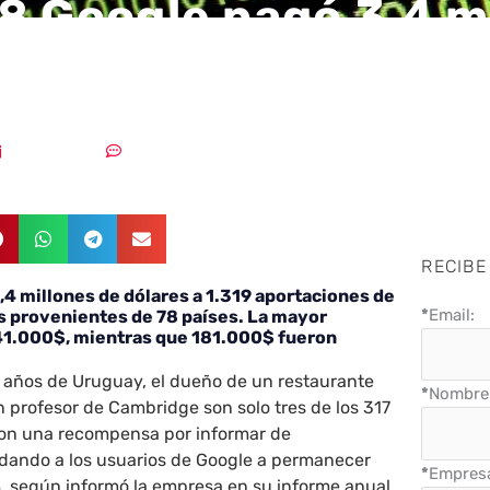
8 Google pagó 3,4 m
ares por su bug bou
25/02/2019
Sin comentarios
RECIBE
4 millones de dólares a 1.319 aportaciones de
*
Email:
s provenientes de 78 países. La mayor
41.000$, mientras que 181.000$ fueron
9 años de Uruguay, el dueño de un restaurante
*
Nombre 
n profesor de Cambridge son solo tres de los 317
ron una recompensa por informar de
udando a los usuarios de Google a permanecer
*
Empres
, según informó la empresa en su informe anual