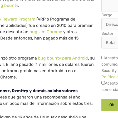
ug bounty
.
Cargo:
ty Reward Program
(VRP o Programa de
erabilidades) fue creado en 2010 para premiar
 que descubrían
bugs en Chrome
y otros
Sector:
 Desde entonces, han pagado más de 15
enzó otro programa
bug bounty para Android
, su
Acepto 
il. El año pasado, 1,7 millones de dólares fueron
comunica
contraron problemas en Android o en el
Security
 Chrome.
Política 
Acepto
comercia
omasz, Dzmitry y demás colaboradores
dores que ganaron una recompensa el año
ó un poco más de información sobre estos tres:
 joven de 19 años de Uruguay descubrió una