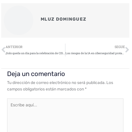
MLUZ DOMINGUEZ
Ant
S
ANTERIOR
SEGUE
¡Solo queda un día para la celebración de CISO Day! ¡Últimas entradas!
Los riesgos de la IA en ciberseguridad protagonizan el CISO Day
Deja un comentario
Tu dirección de correo electrónico no será publicada.
Los
campos obligatorios están marcados con
*
Escribe
aquí...