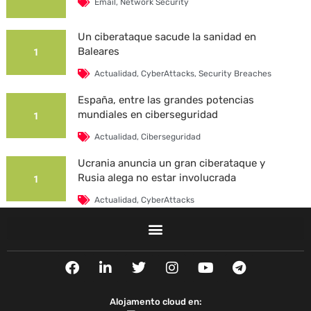
Email
,
Network Security
Un ciberataque sacude la sanidad en
Baleares
1
Actualidad
,
CyberAttacks
,
Security Breaches
España, entre las grandes potencias
mundiales en ciberseguridad
1
Actualidad
,
Ciberseguridad
Ucrania anuncia un gran ciberataque y
Rusia alega no estar involucrada
1
Actualidad
,
CyberAttacks
La Universidad Autónoma de Barcelona es
víctima de un ciberataque
1
F
L
T
I
Y
T
Actualidad
,
CyberAttacks
,
Security Breaches
a
i
w
n
o
e
c
n
i
s
u
l
e
k
t
t
t
e
Alojamento cloud en: