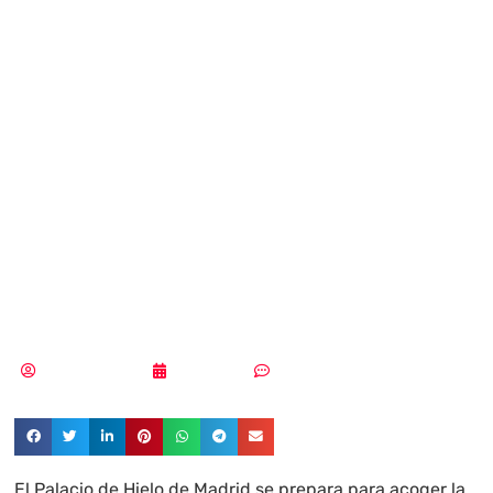
para la
celebración de
CISO Day!
¡Últimas
entradas!
MLuz Dominguez
14/06/2023
Sin comentarios
El Palacio de Hielo de Madrid se prepara para acoger la