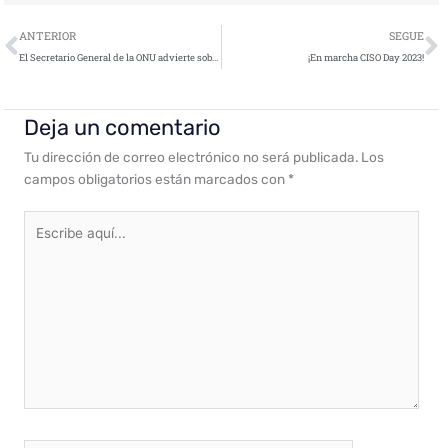
Ant
S
ANTERIOR
SEGUE
El Secretario General de la ONU advierte sobre el «grave peligro global» de odio y desinformación en internet
¡En marcha CISO Day 2023!
Deja un comentario
Tu dirección de correo electrónico no será publicada.
Los
campos obligatorios están marcados con
*
Escribe
aquí...