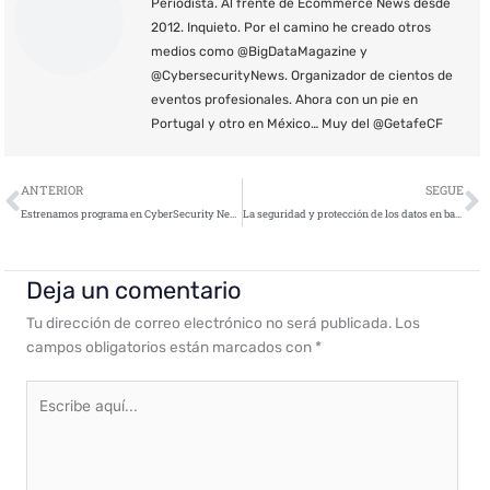
Periodista. Al frente de Ecommerce News desde
2012. Inquieto. Por el camino he creado otros
medios como @BigDataMagazine y
@CybersecurityNews. Organizador de cientos de
eventos profesionales. Ahora con un pie en
Portugal y otro en México… Muy del @GetafeCF
Ant
S
ANTERIOR
SEGUE
Estrenamos programa en CyberSecurity News: #CyberCoffee01 con Carlos Seisdedos
La seguridad y protección de los datos en base al GDPR, motor del mercado printing en España
Deja un comentario
Tu dirección de correo electrónico no será publicada.
Los
campos obligatorios están marcados con
*
Escribe
aquí...