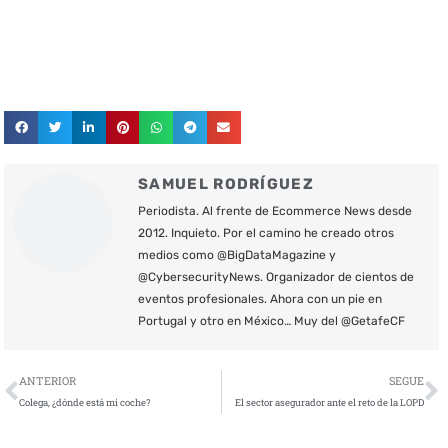
SAMUEL RODRÍGUEZ
Periodista. Al frente de Ecommerce News desde
2012. Inquieto. Por el camino he creado otros
medios como @BigDataMagazine y
@CybersecurityNews. Organizador de cientos de
eventos profesionales. Ahora con un pie en
Portugal y otro en México… Muy del @GetafeCF
Ant
S
ANTERIOR
SEGUE
Colega, ¿dónde está mi coche?
El sector asegurador ante el reto de la LOPD