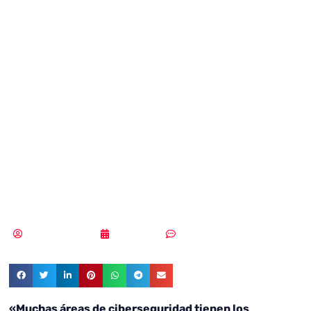
es la
continuación del
mensaje más que
algo intensivo
que desgaste»
Samuel Rodríguez
28/01/2020
Sin comentarios
«Muchas áreas de ciberseguridad tienen los