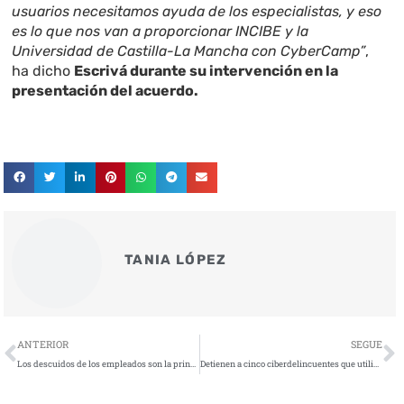
usuarios necesitamos ayuda de los especialistas, y eso
es lo que nos van a proporcionar INCIBE y la
Universidad de Castilla-La Mancha con CyberCamp”
,
ha dicho
Escrivá durante su intervención en la
presentación del acuerdo.
TANIA LÓPEZ
Ant
S
ANTERIOR
SEGUE
Los descuidos de los empleados son la principal causa de la pérdida de datos en las organizaciones españolas
Detienen a cinco ciberdelincuentes que utilizaban el troyano bancario Grandoreiro