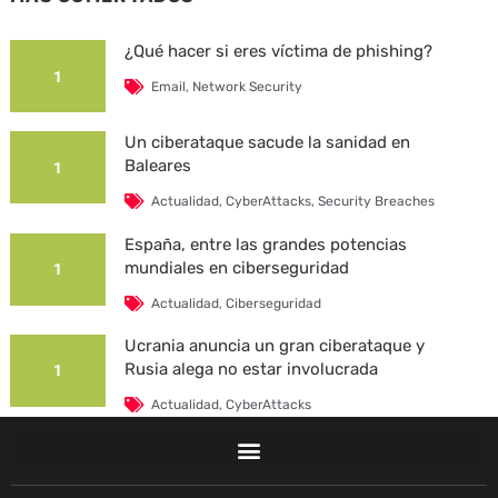
¿Qué hacer si eres víctima de phishing?
1
Email
,
Network Security
Un ciberataque sacude la sanidad en
Baleares
1
Actualidad
,
CyberAttacks
,
Security Breaches
España, entre las grandes potencias
mundiales en ciberseguridad
1
Actualidad
,
Ciberseguridad
Ucrania anuncia un gran ciberataque y
Rusia alega no estar involucrada
1
Actualidad
,
CyberAttacks
La Universidad Autónoma de Barcelona es
víctima de un ciberataque
1
F
L
T
I
Y
T