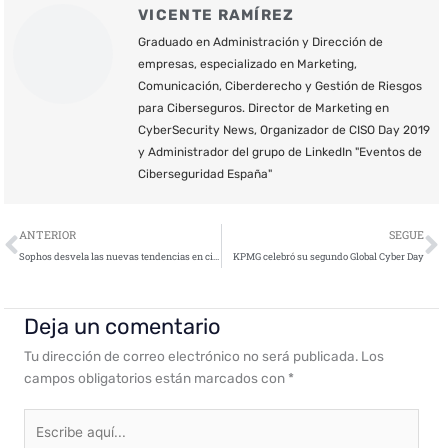
VICENTE RAMÍREZ
Graduado en Administración y Dirección de
empresas, especializado en Marketing,
Comunicación, Ciberderecho y Gestión de Riesgos
para Ciberseguros. Director de Marketing en
CyberSecurity News, Organizador de CISO Day 2019
y Administrador del grupo de LinkedIn "Eventos de
Ciberseguridad España"
Ant
S
ANTERIOR
SEGUE
Sophos desvela las nuevas tendencias en ciberseguridad para 2019
KPMG celebró su segundo Global Cyber Day
Deja un comentario
Tu dirección de correo electrónico no será publicada.
Los
campos obligatorios están marcados con
*
Escribe
aquí...