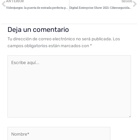
Ant
S
ANTERIOR
SEGUE
Videojuegos: la puerta de entrada perfecta para los ciberdelincuentes
Digital Enterprise Show 2021: Ciberseguridad para la transformación digital
Deja un comentario
Tu dirección de correo electrónico no será publicada.
Los
campos obligatorios están marcados con
*
Escribe
aquí...
Nombre*