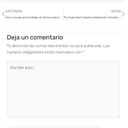
Ant
S
ANTERIOR
SEGUE
Seis consejos para trabajar de forma segura si te llevas el ordenador a la playa o al pueblo
“En Seguridad estamos totalmente volcados en la aplicación de analítica avanzada para la resolución de problemas extremadamente complejos”
Deja un comentario
Tu dirección de correo electrónico no será publicada.
Los
campos obligatorios están marcados con
*
Escribe
aquí...