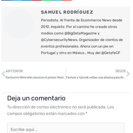
SAMUEL RODRÍGUEZ
Periodista. Al frente de Ecommerce News desde
2012. Inquieto. Por el camino he creado otros
medios como @BigDataMagazine y
@CybersecurityNews. Organizador de cientos de
eventos profesionales. Ahora con un pie en
Portugal y otro en México… Muy del @GetafeCF
Ant
S
ANTERIOR
SEGUE
Exclusive Networks anuncia el primer Next Generation Firewall del mundo impulsado por Machine Learning
Factum y Splunk sellan una alianza para desplegar soluciones integrales de ciberseguridad
Deja un comentario
Tu dirección de correo electrónico no será publicada.
Los
campos obligatorios están marcados con
*
Escribe
aquí...