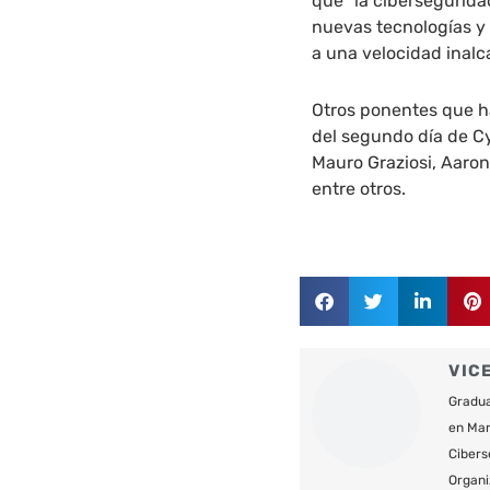
que “la cibersegurida
nuevas tecnologías y
a una velocidad inalc
Otros ponentes que h
del segundo día de C
Mauro Graziosi, Aaron
entre otros.
VIC
Gradua
en Mar
Cibers
Organi