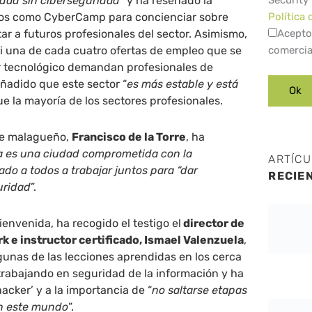
idad sin ciberseguridad
” y ha reseñado la
Security
tos como CyberCamp para concienciar sobre
Política 
ar a futuros profesionales del sector. Asimismo,
Acepto
i una de cada cuatro ofertas de empleo que se
comercia
r tecnológico demandan profesionales de
ñadido que este sector “
es más estable y está
ue la mayoría de los sectores profesionales.
lde malagueño,
Francisco de la Torre
, ha
 es una ciudad comprometida con la
ARTÍC
ado a todos a trabajar juntos para “dar
RECIE
uridad
”.
ienvenida, ha recogido el testigo el
director de
 e instructor certificado, Ismael Valenzuela
,
unas de las lecciones aprendidas en los cerca
trabajando en seguridad de la información y ha
‘hacker’ y a la importancia de “
no saltarse etapas
n este mundo
”.