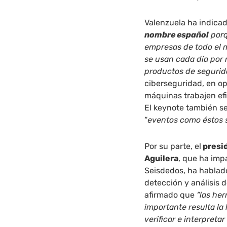
Valenzuela ha indicad
nombre español
porq
empresas de todo el
se usan cada día por 
productos de seguri
ciberseguridad, en o
máquinas trabajen efi
El keynote también s
“
eventos como éstos 
Por su parte, el
presid
Aguilera
, que ha imp
Seisdedos, ha hablado
detección y análisis d
afirmado que
“las he
importante resulta la 
verificar e interpreta