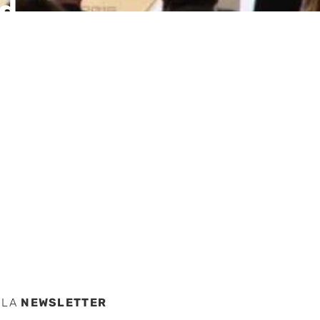
ad
8 por
entas
 LA
NEWSLETTER