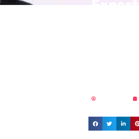
Expert
abogan
la con
especi
más in
Vicente Ramírez