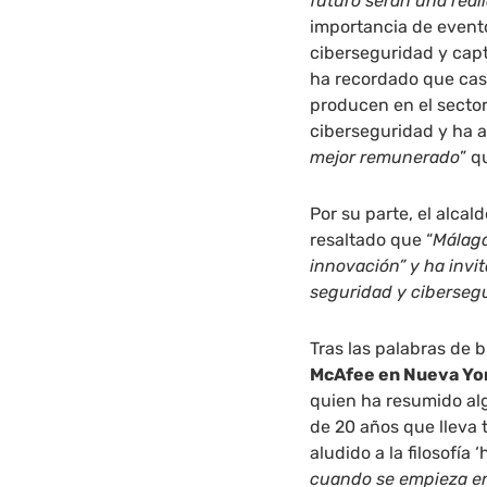
futuro serán una real
importancia de even
ciberseguridad y capt
ha recordado que cas
producen en el secto
ciberseguridad y ha a
mejor remunerado
” q
Por su parte, el alca
resaltado que “
Málaga
innovación” y ha invit
seguridad y ciberseg
Tras las palabras de b
McAfee en Nueva York
quien ha resumido alg
de 20 años que lleva 
aludido a la filosofía 
cuando se empieza e