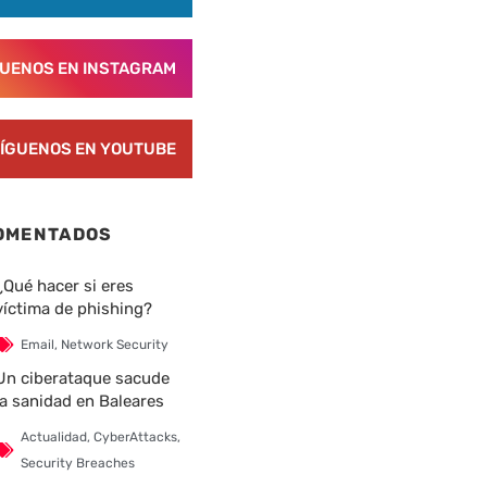
GUENOS EN INSTAGRAM
nte
ÍGUENOS EN YOUTUBE
OMENTADOS
¿Qué hacer si eres
víctima de phishing?
Email
,
Network Security
Un ciberataque sacude
la sanidad en Baleares
Actualidad
,
CyberAttacks
,
Security Breaches