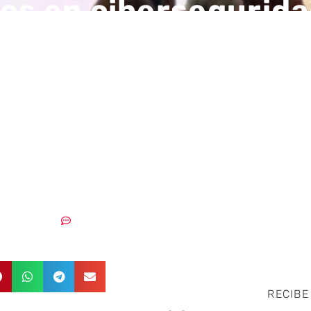
os en cibersegurid
 en CyberCamp 201
cienciación,
alización y herrami
teligentes
03/12/2018
Sin comentarios
RECIBE