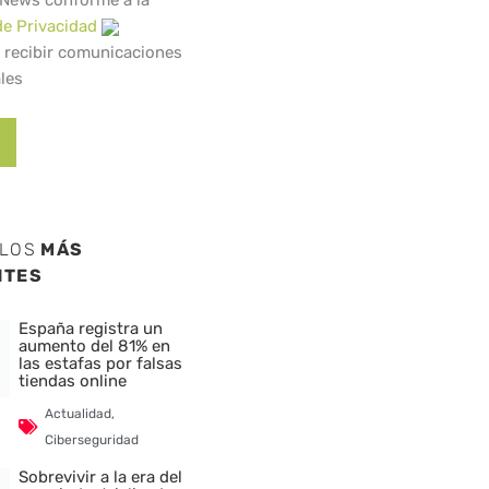
 News conforme a la
de Privacidad
 recibir comunicaciones
les
ULOS
MÁS
NTES
España registra un
aumento del 81% en
las estafas por falsas
tiendas online
Actualidad
,
Ciberseguridad
Sobrevivir a la era del