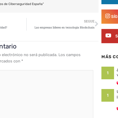
os de Ciberseguridad España"
SÍ
Siguie
SEGUE
ridad?
Las empresas líderes en tecnología Blockchain
S
ntario
o electrónico no será publicada.
Los campos
MÁS C
arcados con
*
1
1