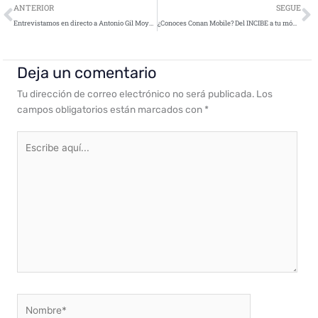
Ant
S
ANTERIOR
SEGUE
Entrevistamos en directo a Antonio Gil Moyano, viernes 8 a las 12:00 h
¿Conoces Conan Mobile? Del INCIBE a tu móvil para una mayor protección
Deja un comentario
Tu dirección de correo electrónico no será publicada.
Los
campos obligatorios están marcados con
*
Escribe
aquí...
Nombre*