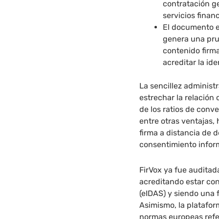
contratación g
servicios finan
El documento el
genera una pru
contenido firma
acreditar la id
La sencillez administr
estrechar la relación
de los ratios de conve
entre otras ventajas,
firma a distancia de
consentimiento inform
FirVox ya fue auditad
acreditando estar co
(eIDAS) y siendo una 
Asimismo, la platafor
normas europeas refe