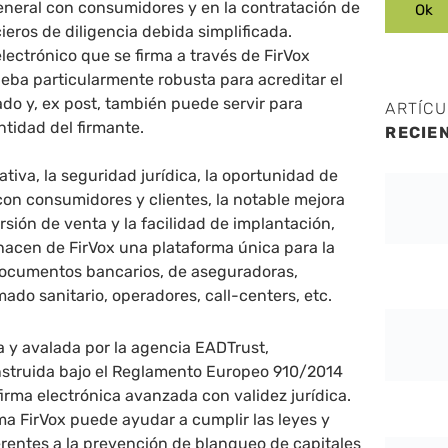
eneral con consumidores y en la contratación de
cieros de diligencia debida simplificada.
ectrónico que se firma a través de FirVox
eba particularmente robusta para acreditar el
do y, ex post, también puede servir para
ARTÍC
entidad del firmante.
RECIE
ativa, la seguridad jurídica, la oportunidad de
 con consumidores y clientes, la notable mejora
rsión de venta y la facilidad de implantación,
 hacen de FirVox una plataforma única para la
 documentos bancarios, de aseguradoras,
ado sanitario, operadores, call-centers, etc.
a y avalada por la agencia EADTrust,
nstruida bajo el Reglamento Europeo 910/2014
firma electrónica avanzada con validez jurídica.
ma FirVox puede ayudar a cumplir las leyes y
rentes a la prevención de blanqueo de capitales