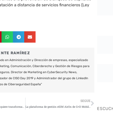
tación a distancia de servicios financieros (Ley
ENTE RAMÍREZ
do en Administración y Dirección de empresas, especializado
keting, Comunicación, Ciberderecho y Gestión de Riesgos para
eguros. Director de Marketing en CyberSecurity News,
zador de CISO Day 2019 y Administrador del grupo de LinkedIn
os de Ciberseguridad España"
Siguie
SEGUE
La plataforma IoT española que quiere transformar el sector retail
La plataforma de gestión eSIM AirOn de G+D Mobile Security soportará el nuevo ecosistema IoT de Deutsche Telekom
ESCUC