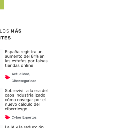
ULOS
MÁS
NTES
España registra un
aumento del 81% en
las estafas por falsas
tiendas online
Actualidad
,
Ciberseguridad
Sobrevivir a la era del
caos industrializado:
cómo navegar por el
nuevo cálculo del
ciberriesgo
Cyber Expertos
La IA y la reducción