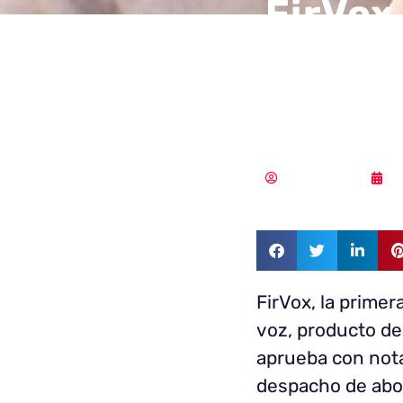
FirVox
con fi
según 
Vicente Ramírez
2
FirVox, la primer
voz, producto d
aprueba con nota 
despacho de ab