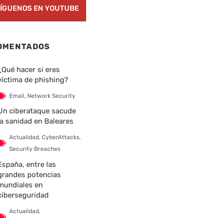
ÍGUENOS EN YOUTUBE
OMENTADOS
¿Qué hacer si eres
víctima de phishing?
Email
,
Network Security
Un ciberataque sacude
la sanidad en Baleares
Actualidad
,
CyberAttacks
,
Security Breaches
España, entre las
grandes potencias
mundiales en
ciberseguridad
Actualidad
,