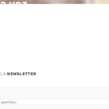
a voz,
nzada,
sas
 LA
NEWSLETTER
apellidos: