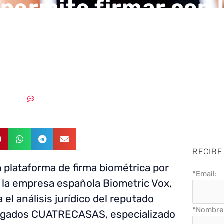
 permite firmar con l
rma electrónica ava
el bufete Cuatreca
1/02/2019
Sin comentarios
RECIBE
a plataforma de firma biométrica por
*
Email:
e la empresa española
Biometric Vox
,
el análisis jurídico del reputado
*
Nombre 
ogados CUATRECASAS, especializado