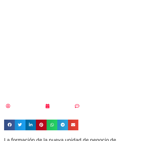
una unidad de
negocio basada
en las
infraestructuras
críticas
Samuel Rodríguez
28/09/2018
Sin comentarios
La formación de la nueva unidad de negocio de