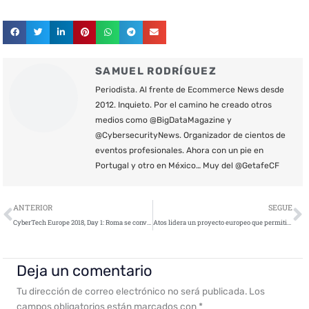
SAMUEL RODRÍGUEZ
Periodista. Al frente de Ecommerce News desde
2012. Inquieto. Por el camino he creado otros
medios como @BigDataMagazine y
@CybersecurityNews. Organizador de cientos de
eventos profesionales. Ahora con un pie en
Portugal y otro en México… Muy del @GetafeCF
Ant
S
ANTERIOR
SEGUE
CyberTech Europe 2018, Day 1: Roma se convierte en el epicentro de la ciberseguridad a nivel mundial
Atos lidera un proyecto europeo que permitirá compartir datos de forma segura a través de redes no seguras
Deja un comentario
Tu dirección de correo electrónico no será publicada.
Los
campos obligatorios están marcados con
*