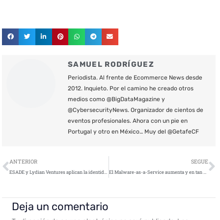
SAMUEL RODRÍGUEZ
Periodista. Al frente de Ecommerce News desde
2012. Inquieto. Por el camino he creado otros
medios como @BigDataMagazine y
@CybersecurityNews. Organizador de cientos de
eventos profesionales. Ahora con un pie en
Portugal y otro en México… Muy del @GetafeCF
Ant
S
ANTERIOR
SEGUE
ESADE y Lydian Ventures aplican la identidad digital soberana, por primera vez, al entorno académico
El Malware-as-a-Service aumenta y en tan sólo 2 meses recauda hasta 600.000 dólares
Deja un comentario