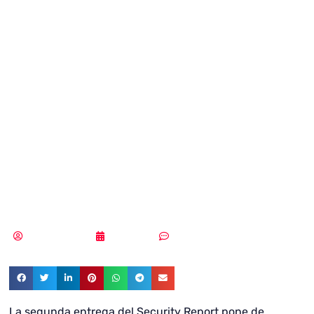
Service aumenta
y en tan sólo 2
meses recauda
hasta 600.000
dólares
Vicente Ramírez
12/02/2019
Sin comentarios
La segunda entrega del Security Report pone de