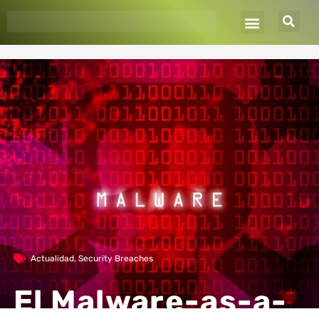
Ir
al
contenido
Actualidad
,
Security Breaches
El Malware-as-a-