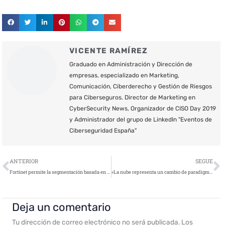
VICENTE RAMÍREZ
Graduado en Administración y Dirección de
empresas, especializado en Marketing,
Comunicación, Ciberderecho y Gestión de Riesgos
para Ciberseguros. Director de Marketing en
CyberSecurity News, Organizador de CISO Day 2019
y Administrador del grupo de LinkedIn "Eventos de
Ciberseguridad España"
Ant
S
ANTERIOR
SEGUE
Fortinet permite la segmentación basada en el propósito con los nuevos firewalls de alto rendimiento FortiGate
«La nube representa un cambio de paradigma. No podemos pensar igual que cuando trabajábamos en nuestras propias instalaciones”
Deja un comentario
Tu dirección de correo electrónico no será publicada.
Los