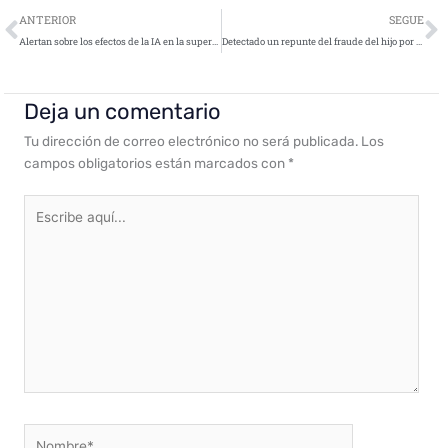
Ant
S
ANTERIOR
SEGUE
Alertan sobre los efectos de la IA en la superficie de ataque de identidad
Detectado un repunte del fraude del hijo por SMS para robar dinero en España
Deja un comentario
Tu dirección de correo electrónico no será publicada.
Los
campos obligatorios están marcados con
*
Escribe
aquí...
Nombre*