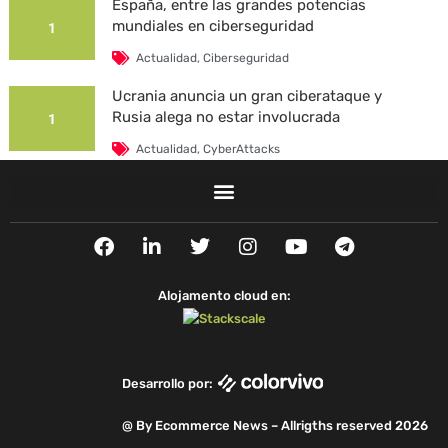
España, entre las grandes potencias
mundiales en ciberseguridad
1
Actualidad
,
Ciberseguridad
Ucrania anuncia un gran ciberataque y
Rusia alega no estar involucrada
1
Actualidad
,
CyberAttacks
La Universidad Autónoma de Barcelona es
víctima de un ciberataque
1
F
L
T
I
Y
T
Actualidad
,
CyberAttacks
,
Security Breaches
a
i
w
n
o
e
c
n
i
s
u
l
e
k
t
t
t
e
Alojamento cloud en:
b
e
t
a
u
g
o
d
e
g
b
r
o
i
r
r
e
a
k
n
a
m
Desarrollo por:
m
@ By Ecommerce News – Allrigths reserved 2026