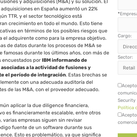
fusiones y adquisiciones (M&A) y su solución. El
y adquisiciones en España aumentó un 22%
*
Empres
ún TTR, y el sector tecnológico está
an crecimiento en todo el mundo. Esto tiene
cativas en términos de los posibles riesgos que
Cargo:
a el adquirente como para la empresa objetivo.
has de datos durante los procesos de M&A se
te famosas durante los últimos años, con más de
Sector:
os encuestados por
IBM informando de
 asociadas a la actividad de fusiones y
e el período de integración
. Estas brechas se
lemente con una adecuada auditoría del
Acepto 
ntes de las M&A, con el proveedor adecuado.
comunica
Security
mún aplicar la due diligence financiera,
Política 
vo es financieramente escalable, entre otros
Acepto
, varias empresas siguen sin revisar
comercia
digo fuente de un software durante sus
gence. Esto es problemático, ya que significa