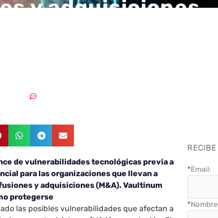
es y adquisiciones
ógicas: 3 principale
s a tener en cuenta
17/01/2022
Sin comentarios
RECIBE
ence de vulnerabilidades tecnológicas previa a
*
Email:
ncial para las organizaciones que llevan a
 fusiones y adquisiciones (M&A). Vaultinum
ómo protegerse
*
Nombre 
cado las posibles vulnerabilidades que afectan a