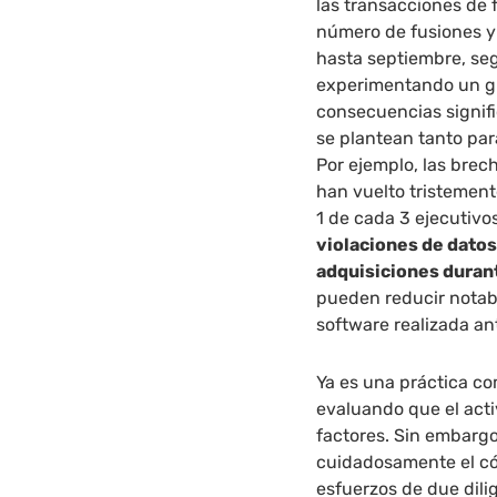
las transacciones de 
número de fusiones 
hasta septiembre, seg
experimentando un gr
consecuencias signifi
se plantean tanto par
Por ejemplo, las brec
han vuelto tristemen
1 de cada 3 ejecutiv
violaciones de datos
adquisiciones durant
pueden reducir notab
software realizada a
Ya es una práctica co
evaluando que el acti
factores. Sin embargo
cuidadosamente el có
esfuerzos de due dili