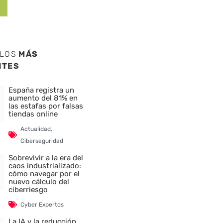
ULOS
MÁS
NTES
España registra un
aumento del 81% en
las estafas por falsas
tiendas online
Actualidad
,
Ciberseguridad
Sobrevivir a la era del
caos industrializado:
cómo navegar por el
nuevo cálculo del
ciberriesgo
Cyber Expertos
La IA y la reducción