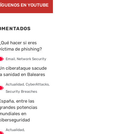
ÍGUENOS EN YOUTUBE
OMENTADOS
¿Qué hacer si eres
víctima de phishing?
Email
,
Network Security
Un ciberataque sacude
la sanidad en Baleares
Actualidad
,
CyberAttacks
,
Security Breaches
España, entre las
grandes potencias
mundiales en
ciberseguridad
Actualidad
,