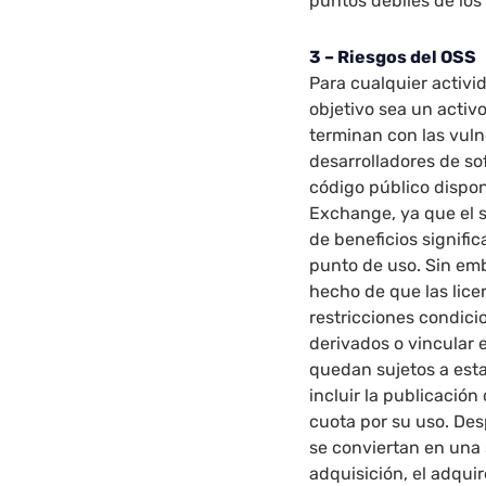
puntos débiles de los 
3 – Riesgos del OSS
Para cualquier activi
objetivo sea un activ
terminan con las vuln
desarrolladores de so
código público dispon
Exchange, ya que el s
de beneficios signific
punto de uso. Sin em
hecho de que las lic
restricciones condicio
derivados o vincular e
quedan sujetos a est
incluir la publicación
cuota por su uso. Des
se conviertan en una 
adquisición, el adqui