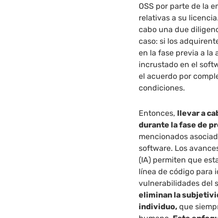
OSS por parte de la e
relativas a su licencia
cabo una due diligenc
caso: si los adquiren
en la fase previa a l
incrustado en el sof
el acuerdo por comple
condiciones.
Entonces,
llevar a c
durante la fase de p
mencionados asociados
software. Los avances 
(IA) permiten que est
línea de código para 
vulnerabilidades del 
eliminan la subjetiv
individuo,
que siempr