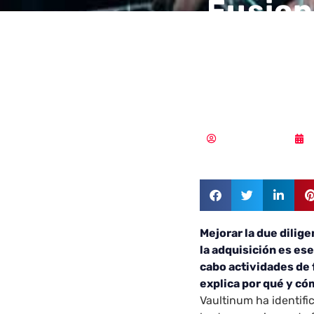
Fusion
tecnol
riesgo
Samuel Rodríguez
Mejorar la due dilig
la adquisición es ese
cabo actividades de
explica por qué y c
Vaultinum ha identifi