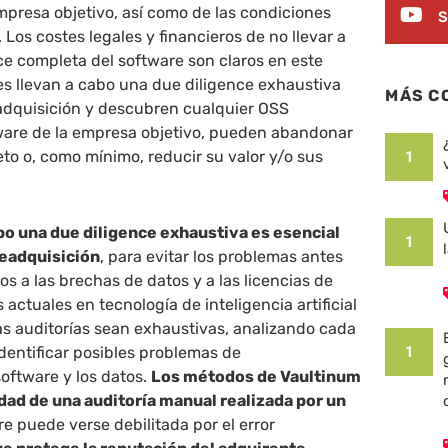
mpresa objetivo, así como de las condiciones
S
. Los costes legales y financieros de no llevar a
e completa del software son claros en este
tes llevan a cabo una due diligence exhaustiva
MÁS C
a adquisición y descubren cualquier OSS
tware de la empresa objetivo, pueden abandonar
to o, como mínimo, reducir su valor y/o sus
1
abo una due diligence exhaustiva es esencial
1
readquisición
, para evitar los problemas antes
 a las brechas de datos y a las licencias de
actuales en tecnología de inteligencia artificial
as auditorías sean exhaustivas, analizando cada
identificar posibles problemas de
1
software y los datos.
Los métodos de Vaultinum
idad de una auditoría manual realizada por un
e puede verse debilitada por el error