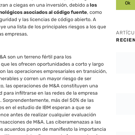
tran a ciegas en una inversión, debido a
los
nológicos asociados al código fuente
, como
guridad y las licencias de código abierto. A
ye una lista de los principales riesgos a los que
ARTÍC
las empresas.
RECIE
A son un terreno fértil para los
 que les ofrecen oportunidades a corto y largo
 con las operaciones empresariales en transición,
nerables y corren un mayor riesgo de ser
azo, las operaciones de M&A constituyen una
 para infiltrarse en las redes de la empresa
a. Sorprendentemente, más del 50% de las
s en el estudio de IBM esperan a que se
ence antes de realizar cualquier evaluación
ransacciones de M&A. Las ciberamenazas a las
os acuerdos ponen de manifiesto la importancia