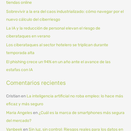
tiendas online
r
Sobrevivir a la era del caos industrializado: cómo navegar por el
p
nuevo cálculo del ciberriesgo
o
La IA y la reducción de personal elevan el riesgo de
r
ciberataques en verano
:
Los ciberataques al sector hotelero se triplican durante
temporada alta
El phishing crece un 94% en un año ante el avance de las
estafas con IA
Comentarios recientes
Cristian
en
La inteligencia artificial no roba empleo: lo hace más
eficaz y más seguro
Maria Angeles
en
¿Cuál es la marca de smartphones más segura
del mercado?
Vanbeek
en
Sin luz, sin control: Riesgos reales para los datos en