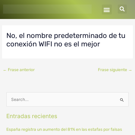
Ir
al
contenido
No, el nombre predeterminado de tu
conexión WIFI no es el mejor
←
Frase anterior
Frase siguiente
→
B
u
Entradas recientes
s
c
España registra un aumento del 81% en las estafas por falsas
a