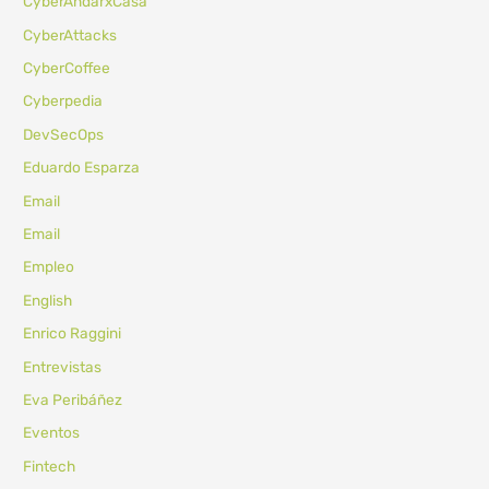
CyberAndarxCasa
CyberAttacks
CyberCoffee
Cyberpedia
DevSecOps
Eduardo Esparza
Email
Email
Empleo
English
Enrico Raggini
Entrevistas
Eva Peribáñez
Eventos
Fintech