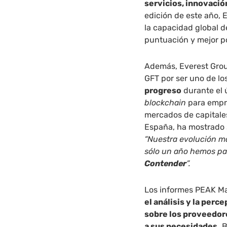
servicios, innovació
edición de este año, 
la capacidad global d
puntuación y mejor p
Además, Everest Gro
GFT por ser uno de l
progreso
durante el ú
blockchain
para empre
mercados de capitales
España, ha mostrado s
“Nuestra evolución m
sólo un año hemos p
Contender
”.
Los informes PEAK Ma
el análisis y la per
sobre los proveedor
a sus necesidades.
B