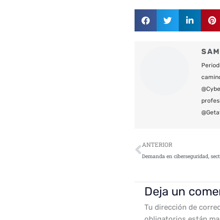
SAM
Period
camin
@Cyber
profes
@Geta
Ant
ANTERIOR
Demanda en ciberseguridad, sec
Deja un come
Tu dirección de corre
obligatorios están m