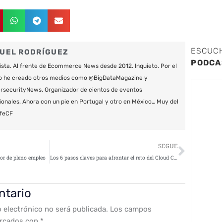
ESCUC
UEL RODRÍGUEZ
PODCA
ista. Al frente de Ecommerce News desde 2012. Inquieto. Por el
o he creado otros medios como @BigDataMagazine y
securityNews. Organizador de cientos de eventos
ionales. Ahora con un pie en Portugal y otro en México… Muy del
feCF
Siguie
SEGUE
tor de pleno empleo
Los 6 pasos claves para afrontar el reto del Cloud Compliance
ntario
o electrónico no será publicada.
Los campos
arcados con
*