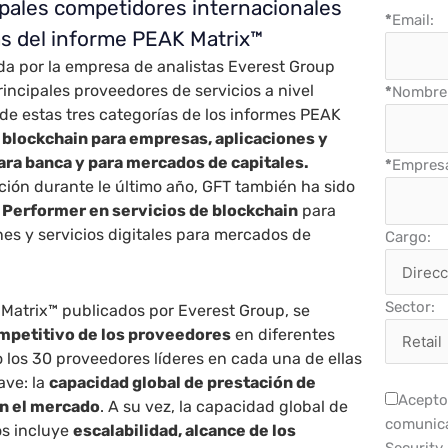
ipales competidores internacionales
*
Email:
as del informe PEAK Matrix™
da por la empresa de analistas Everest Group
incipales proveedores de servicios a nivel
*
Nombre 
de estas tres categorías de los informes PEAK
 blockchain para empresas, aplicaciones y
para banca y para mercados de capitales.
*
Empres
ión durante le último año, GFT también ha sido
 Performer en servicios de blockchain
para
es y servicios digitales para mercados de
Cargo:
Sector:
 Matrix™ publicados por Everest Group, se
mpetitivo de los proveedores
en diferentes
 los 30 proveedores líderes en cada una de ellas
ave: la
capacidad global de prestación de
Acepto 
en el mercado
. A su vez, la capacidad global de
comunica
os incluye
escalabilidad, alcance de los