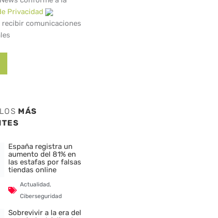
 News conforme a la
de Privacidad
 recibir comunicaciones
les
ULOS
MÁS
NTES
España registra un
aumento del 81% en
las estafas por falsas
tiendas online
Actualidad
,
Ciberseguridad
Sobrevivir a la era del