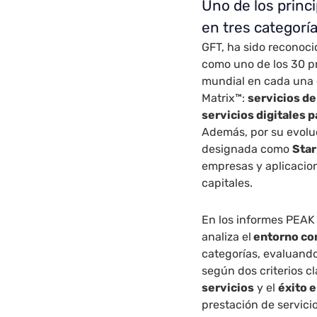
Uno de los princ
en tres categorí
GFT, ha sido reconoci
como uno de los 30 pr
mundial en cada una 
Matrix™:
servicios de
servicios digitales 
Además, por su evoluc
designada como
Star
empresas y aplicacion
capitales.
En los informes PEAK
analiza el
entorno co
categorías, evaluando
según dos criterios cl
servicios
y el
éxito 
prestación de servici