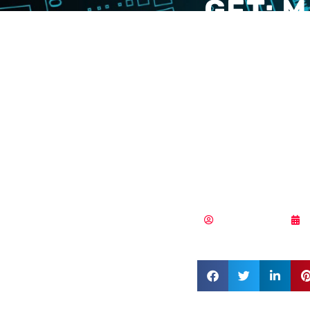
GFT: M
servic
empres
servic
mercad
Samuel Rodríguez