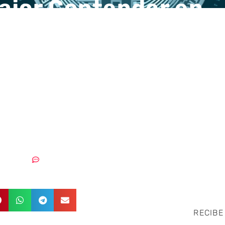
ajor Contender en
ios blockchain para
as y en aplicacione
ios digitales para ba
os de capitales
11/03/2020
Sin comentarios
RECIBE