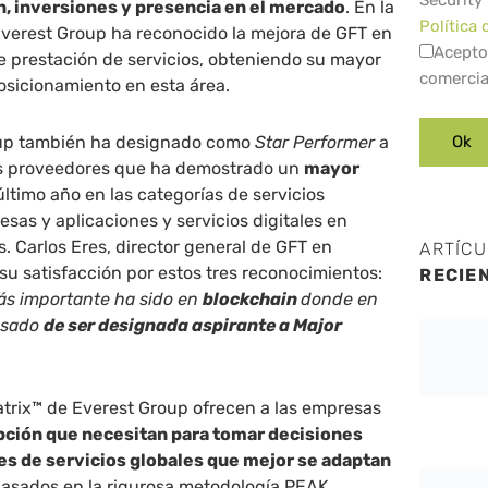
Security
n, inversiones y presencia en el mercado
. En la
Política 
Everest Group ha reconocido la mejora de GFT en
Acepto
e prestación de servicios, obteniendo su mayor
comercia
osicionamiento en esta área.
up también ha designado como
Star Performer
a
os proveedores que ha demostrado un
mayor
ltimo año en las categorías de servicios
sas y aplicaciones y servicios digitales en
. Carlos Eres, director general de GFT en
ARTÍC
u satisfacción por estos tres reconocimientos:
RECIE
ás importante ha sido en
blockchain
donde en
asado
de ser designada aspirante a Major
trix™ de Everest Group ofrecen a las empresas
cepción que necesitan para tomar decisiones
es de servicios globales que mejor se adaptan
asados en la rigurosa metodología PEAK