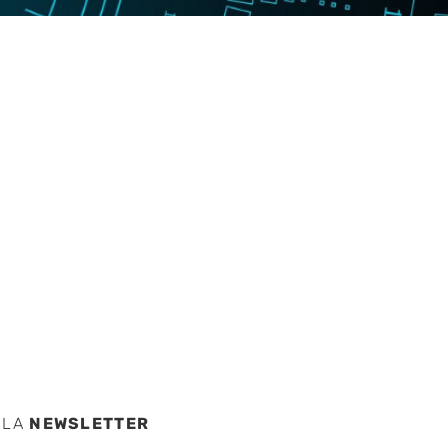
s y
nca y
 LA
NEWSLETTER