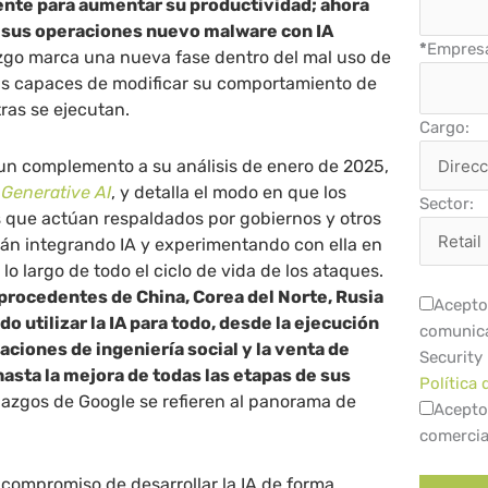
mente para aumentar su productividad; ahora
sus operaciones nuevo malware con IA
*
Empres
azgo marca una nueva fase dentro del mal uso de
tas capaces de modificar su comportamiento de
ras se ejecutan.
Cargo:
un complemento a su análisis de enero de 2025,
 Generative AI
, y detalla el modo en que los
Sector:
que actúan respaldados por gobiernos y otros
tán integrando IA y experimentando con ella en
 lo largo de todo el ciclo de vida de los ataques.
procedentes de China, Corea del Norte, Rusia
Acepto 
do utilizar la IA para todo, desde la ejecución
comunica
aciones de ingeniería social y la venta de
Security
hasta la mejora de todas las etapas de sus
Política 
llazgos de Google se refieren al panorama de
Acepto
.
comercia
compromiso de desarrollar la IA de forma