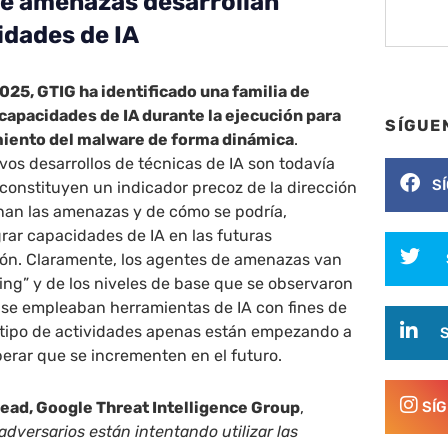
de amenazas desarrollan
idades de IA
025, GTIG ha identificado una familia de
apacidades de IA durante la ejecución para
SÍGUE
miento del malware de forma dinámica
.
os desarrollos de técnicas de IA son todavía
S
constituyen un indicador precoz de la dirección
onan las amenazas y de cómo se podría,
rar capacidades de IA en las futuras
sión. Claramente, los agentes de amenazas van
ding” y de los niveles de base que se observaron
 se empleaban herramientas de IA con fines de
e tipo de actividades apenas están empezando a
erar que se incrementen en el futuro.
Lead, Google Threat Intelligence Group
,
SÍ
dversarios están intentando utilizar las