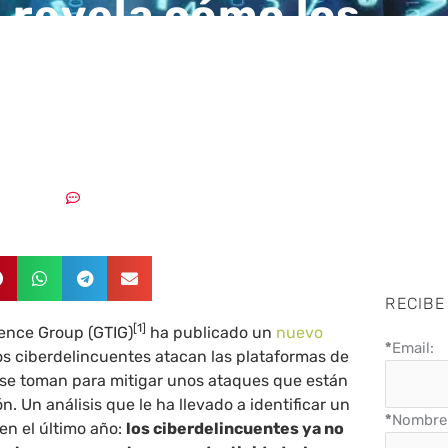
 revela cómo los
elincuentes usan la 
te previsiones par
09/11/2025
Sin comentarios
RECIBE
[1]
gence Group (GTIG)
ha publicado un
nuevo
*
Email:
s ciberdelincuentes atacan las plataformas de
 se toman para mitigar unos ataques que están
. Un análisis que le ha llevado a identificar un
*
Nombre 
en el último año:
los ciberdelincuentes ya no