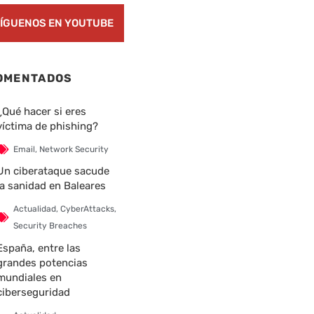
ÍGUENOS EN YOUTUBE
OMENTADOS
¿Qué hacer si eres
víctima de phishing?
Email
,
Network Security
Un ciberataque sacude
la sanidad en Baleares
Actualidad
,
CyberAttacks
,
Security Breaches
España, entre las
grandes potencias
mundiales en
ciberseguridad