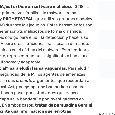
 IA
just in time
en software malicioso
: GTIG ha
r primera vez familias de malware, como
y
PROMPTSTEAL
, que utilizan grandes modelos
LM) durante la ejecución. Estas herramientas son
erar scripts maliciosos de forma dinámica,
io código para eludir la detección y hacer uso
IA para crear funciones maliciosas a demanda,
luirlas en el código del malware. Esta tendencia,
nte, representa un paso significativo hacia un
utónomo y adaptable.
cial» para eludir las salvaguardas
: Para eludir
 seguridad de la IA, los agentes de amenazas
do en sus
prompts
argumentos que recuerdan a
ocial. Así, por ejemplo, se han podido observar
 hacen pasar por estudiantes que hacen
 “captura la bandera” o por investigadores en
. En ambos casos,
tratan de persuadir a Gemini
acilite una información que, en otras
ESCUC