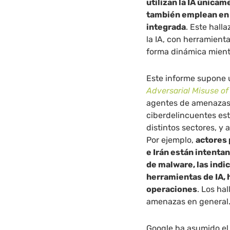
utilizan la IA única
también emplean en 
integrada
. Este hall
la IA, con herramien
forma dinámica mient
Este informe supone 
Adversarial Misuse of
agentes de amenazas 
ciberdelincuentes es
distintos sectores, y a
Por ejemplo,
actores 
e Irán están intentan
de malware, las indic
herramientas de IA, 
operaciones
. Los ha
amenazas en general
Google ha asumido el 