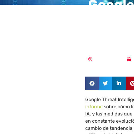
Google
ciberd
compar
Aldana Balmaceda
Google Threat Intelli
informe
sobre cómo lo
IA, y las medidas que
en constante evolución
cambio de tendencia 