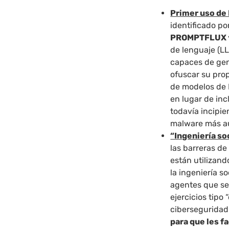
Primer uso de
identificado po
PROMPTFLUX
de lenguaje (L
capaces de gen
ofuscar su prop
de modelos de 
en lugar de inc
todavía incipie
malware más a
“Ingeniería so
las barreras de
están utilizan
la ingeniería s
agentes que se
ejercicios tipo
ciberseguridad
para que les f