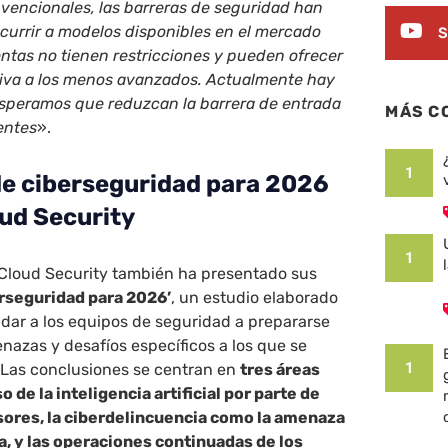
vencionales, las barreras de seguridad han
currir a modelos disponibles en el mercado
S
ntas no tienen restricciones y pueden ofrecer
ativa a los menos avanzados. Actualmente hay
 esperamos que reduzcan la barrera de entrada
MÁS C
entes
».
1
de ciberseguridad para 2026
ud Security
1
Cloud Security también ha presentado sus
erseguridad para 2026’
, un estudio elaborado
udar a los equipos de seguridad a prepararse
nazas y desafíos específicos a los que se
1
 Las conclusiones se centran en
tres áreas
 de la inteligencia artificial por parte de
sores, la ciberdelincuencia como la amenaza
a, y las operaciones continuadas de los