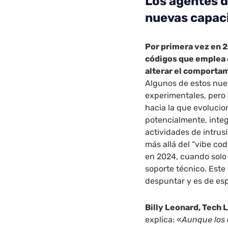
Los agentes 
nuevas capac
Por primera vez en 2
códigos que emplea c
alterar el comporta
Algunos de estos nuev
experimentales, pero 
hacia la que evoluci
potencialmente, integ
actividades de intru
más allá del “vibe co
en 2024, cuando solo
soporte técnico. Est
despuntar y es de esp
Billy Leonard, Tech 
explica: «
Aunque los a