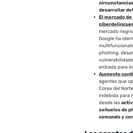
circunstancias
desarrollar d
El mercado de 
ciberdelincue
mercado negro 
Google ha ident
multifuncionale
phishing, desar
vulnerabilidad
entrada para l
Aumento contin
agentes que op
Corea del Norte
indebida para m
desde las
acti
señuelos de p
comando y co