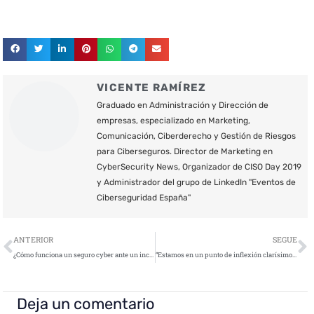
VICENTE RAMÍREZ
Graduado en Administración y Dirección de
empresas, especializado en Marketing,
Comunicación, Ciberderecho y Gestión de Riesgos
para Ciberseguros. Director de Marketing en
CyberSecurity News, Organizador de CISO Day 2019
y Administrador del grupo de LinkedIn "Eventos de
Ciberseguridad España"
Ant
S
ANTERIOR
SEGUE
¿Cómo funciona un seguro cyber ante un incidente?
“Estamos en un punto de inflexión clarísimo en el cual están llegando muchos clientes nuevos interesados en la micro segmentación”
Deja un comentario