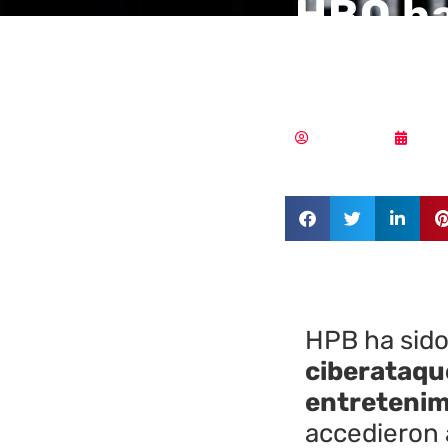
HBO ha
episod
Redacción
01/0
HPB ha sido 
ciberataqu
entretenim
accedieron a