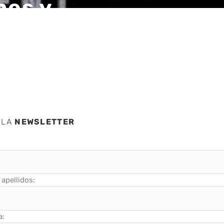
nes y
ies
 LA
NEWSLETTER
apellidos:
a: