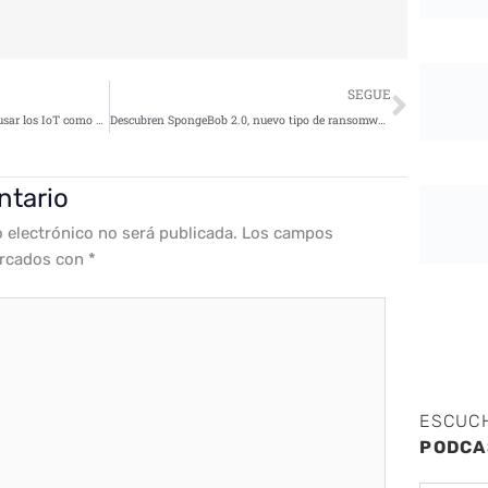
Siguie
SEGUE
En 20 años las guerras podrían usar los IoT como armas de destrucción masiva
Descubren SpongeBob 2.0, nuevo tipo de ransomware que imita a WannaCry
ntario
o electrónico no será publicada.
Los campos
arcados con
*
ESCUC
PODCA