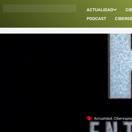
Ir
ACTUALIDAD
CI
al
contenido
PODCAST
CIBERS
Actualidad
,
Ciberespio