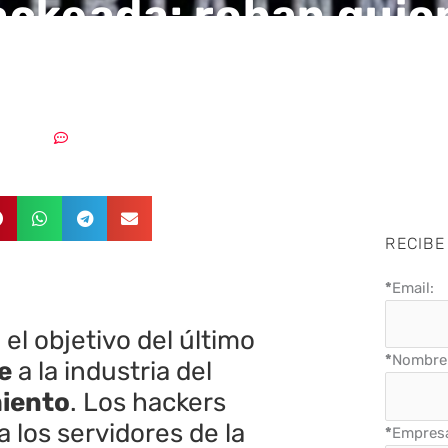
ckeada: roban guio
ios de distintas ser
8/2017
Sin comentarios
RECIBE
*
Email:
el objetivo del último
*
Nombre 
e
a la industria del
iento
. Los hackers
 los servidores de la
*
Empres