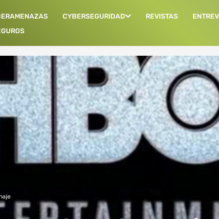
BERAMENAZAS
CYBERSEGURIDAD
REVISTAS
ENTREV
EGUROS
naje