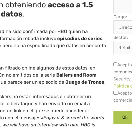
ón obteniendo
acceso a 1.5
 datos
.
Cargo:
ad ha sido confirmada por HBO quien ha
Sector:
nformación robada incluye
episodios de series
e pero no ha especificado qué datos en concreto
Acepto 
n filtrado online algunos de estos datos, en
comunica
ún no emitidos de la serie
Ballers and Room
Security
o que parece ser un episodio de
Juego de Tronos
.
Política 
Acepto
ckers no están interesados en obtener un
comercia
del ciberataque y han enviado un email a
con un link en el que se puede acceder al
to con el mensaje: «
Enjoy it & spread the words.
 we will have an interview with him. HBO is