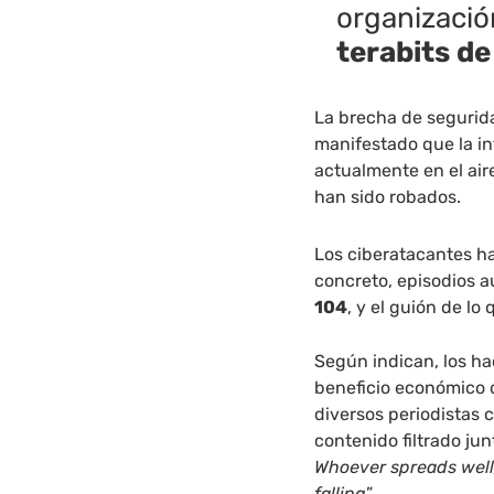
organizaci
terabits de
La brecha de segurid
manifestado que la i
actualmente en el air
han sido robados.
Los ciberatacantes ha
concreto, episodios a
104
, y el guión de l
Según indican, los ha
beneficio económico 
diversos periodistas 
contenido filtrado jun
Whoever spreads well,
falling
”.