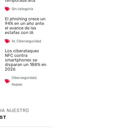
temporada alta
Sin categoría
El phishing crece un
nte
94% en un año ante
el avance de las
estafas con IA
AI
,
Ciberseguridad
Los ciberataques
NFC contra
smartphones se
disparan un 188% en
2026
Ciberseguridad
,
Mobile
HA NUESTRO
ST