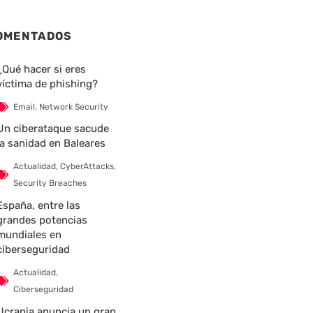
OMENTADOS
¿Qué hacer si eres
víctima de phishing?
Email
,
Network Security
Un ciberataque sacude
la sanidad en Baleares
Actualidad
,
CyberAttacks
,
Security Breaches
España, entre las
grandes potencias
mundiales en
ciberseguridad
Actualidad
,
Ciberseguridad
Ucrania anuncia un gran