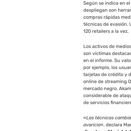
Según se indica en el 
despliegan son herra
compras rápidas media
técnicas de evasión. 
120 retailers a la vez.
Los activos de medio
son víctimas destaca
en el informe. Su val
por ejemplo, los usua
tarjetas de crédito y 
online de streaming OT
mercado negro. Akam
considerable de ataq
de servicios financie
«
Las técnicas cambian
avaricia
«, declara Ma