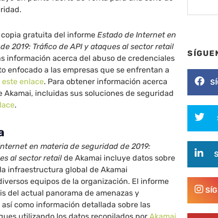
ridad.
copia gratuita del informe
Estado de Internet en
e 2019: Tráfico de API y ataques al sector retail
SÍGUE
ás información acerca del abuso de credenciales
to enfocado a las empresas que se enfrentan a
e este enlace
. Para obtener información acerca
S
e Akamai, incluidas sus soluciones de seguridad
nlace
.
a
Internet en materia de seguridad de 2019:
es al sector retail
de Akamai incluye datos sobre
la infraestructura global de Akamai
diversos equipos de la organización. El informe
SÍ
sis del actual panorama de amenazas y
 así como información detallada sobre las
ques utilizando los datos recopilados por
Akamai