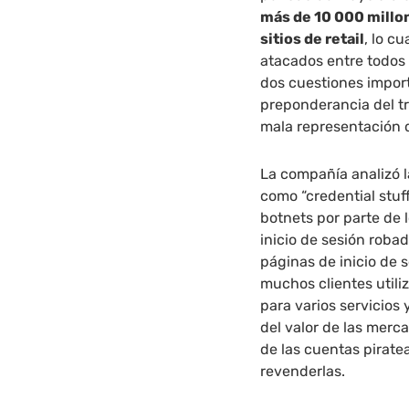
más de 10 000 millo
sitios de retail
, lo c
atacados entre todos 
dos cuestiones import
preponderancia del tr
mala representación d
La compañía analizó 
como “credential stuff
botnets por parte de 
inicio de sesión roba
páginas de inicio de 
muchos clientes utili
para varios servicios 
del valor de las merc
de las cuentas pirat
revenderlas.