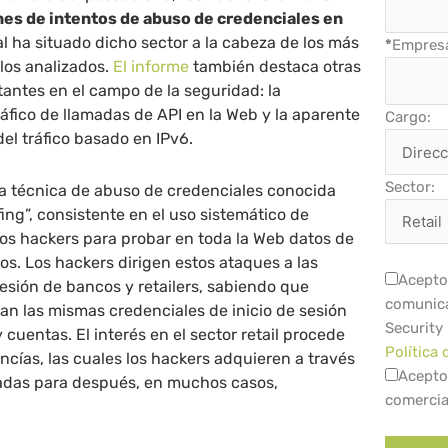
nes de intentos de abuso de credenciales en
ual ha situado dicho sector a la cabeza de los más
*
Empres
los analizados.
El informe
también destaca otras
antes en el campo de la seguridad: la
áfico de llamadas de API en la Web y la aparente
Cargo:
el tráfico basado en IPv6.
Sector:
la técnica de abuso de credenciales conocida
ing”, consistente en el uso sistemático de
los hackers para probar en toda la Web datos de
dos. Los hackers dirigen estos ataques a las
Acepto 
sesión de bancos y retailers, sabiendo que
comunica
zan las mismas credenciales de inicio de sesión
Security
y cuentas. El interés en el sector retail procede
Política 
ancías, las cuales los hackers adquieren a través
Acepto
eadas para después, en muchos casos,
comercia