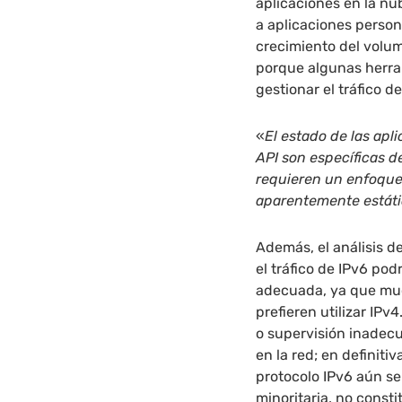
aplicaciones en la nu
a aplicaciones person
crecimiento del volum
porque algunas herra
gestionar el tráfico de
«
El estado de las apl
API son específicas d
requieren un enfoque 
aparentemente estát
Además, el análisis de
el tráfico de IPv6 po
adecuada, ya que muc
prefieren utilizar IPv
o supervisión inadecu
en la red; en definit
protocolo IPv6 aún se
minoritaria, no const