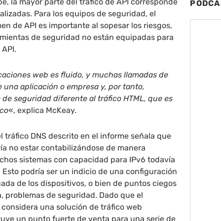
be, la mayor parte del tráfico de API corresponde
PODCA
alizadas. Para los equipos de seguridad, el
en de API es importante al
sopesar los riesgos,
mientas de seguridad no están equipadas para
 API.
icaciones web es fluido, y muchas llamadas de
e una aplicación o empresa y, por tanto,
de seguridad diferente al tráfico HTML, que es
ico
«, explica McKeay.
l tráfico DNS descrito en el informe señala que
dría no estar contabilizándose de manera
hos sistemas con capacidad para IPv6 todavía
4. Esto podría ser un indicio de una configuración
ada de los dispositivos, o bien de puntos ciegos
iva, problemas de seguridad. Dado que el
 considera una solución de tráfico web
ituye un punto fuerte de venta para una serie de