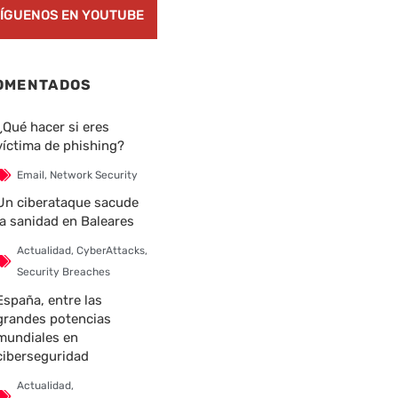
ÍGUENOS EN YOUTUBE
OMENTADOS
¿Qué hacer si eres
víctima de phishing?
Email
,
Network Security
Un ciberataque sacude
la sanidad en Baleares
Actualidad
,
CyberAttacks
,
Security Breaches
España, entre las
grandes potencias
mundiales en
ciberseguridad
Actualidad
,