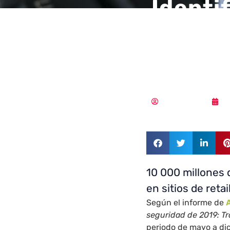
Identi
las pr
de cre
Vicente Ramírez
1
10 000 millones 
en sitios de reta
Según el informe de
seguridad de 2019:
Tr
periodo de mayo a di