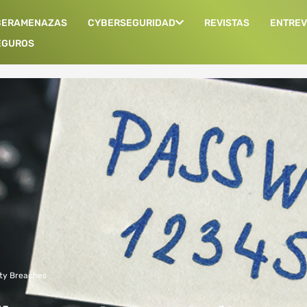
BERAMENAZAS
CYBERSEGURIDAD
REVISTAS
ENTREV
EGUROS
ty Breaches