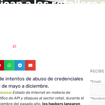
fican a los retailers
incipales víctimas d
denciales
3/03/2019
Sin comentarios
RECIBE
de intentos de abuso de credenciales
*
Email:
il de mayo a diciembre.
Akamai
Estado de Internet en materia de
áfico de API y ataques al sector retail
, durante el
*
Nombre 
ciembre del pasado año,
los hackers lanzaron