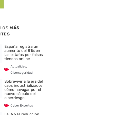
ULOS
MÁS
NTES
España registra un
aumento del 81% en
las estafas por falsas
tiendas online
Actualidad
,
Ciberseguridad
Sobrevivir a la era del
caos industrializado:
cómo navegar por el
nuevo cálculo del
ciberriesgo
Cyber Expertos
La IA y la reducción