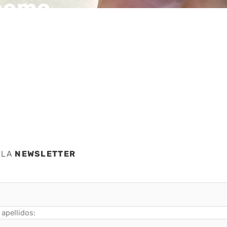
 como
e abuso
 LA
NEWSLETTER
apellidos: