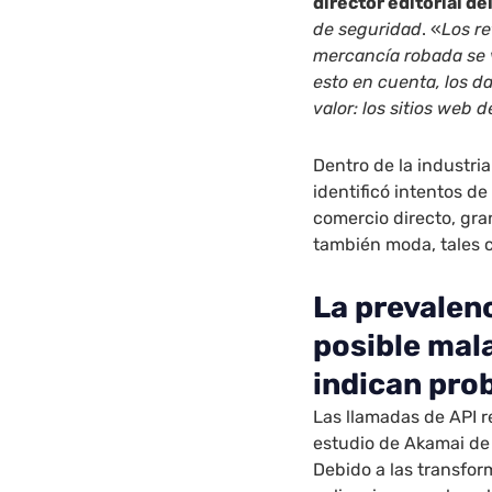
director editorial d
de seguridad
. «
Los re
mercancía robada se 
esto en cuenta, los 
valor: los sitios web 
Dentro de la industria
identificó intentos d
comercio directo, gra
también moda, tales c
La prevalenc
posible mala
indican pro
Las llamadas de API r
estudio de Akamai de 
Debido a las transfor