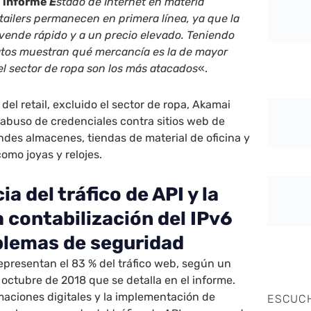
el informe
E
stado de Internet en materia
tailers permanecen en primera línea, ya que la
vende rápido y a un precio elevado. Teniendo
datos muestran qué mercancía es la de mayor
del sector de ropa son los más atacados
«.
 del retail, excluido el sector de ropa, Akamai
e abuso de credenciales contra sitios web de
ndes almacenes, tiendas de material de oficina y
omo joyas y relojes.
ia del tráfico de API y la
 contabilización del IPv6
blemas de seguridad
epresentan el 83 % del tráfico web, según un
octubre de 2018 que se detalla en el informe.
maciones digitales y la implementación de
ESCUC