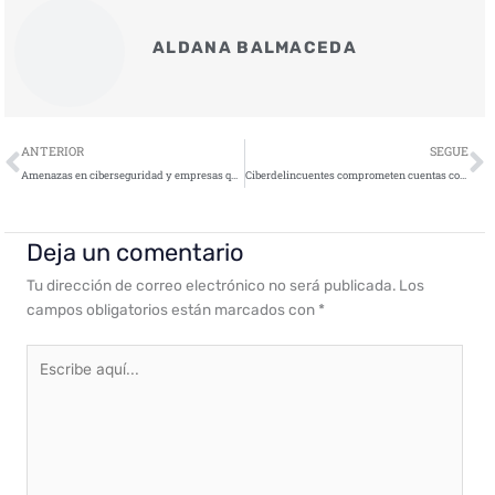
ALDANA BALMACEDA
Ant
S
ANTERIOR
SEGUE
Amenazas en ciberseguridad y empresas que ofrecen soluciones
Ciberdelincuentes comprometen cuentas con ingeniería social personalizada
Deja un comentario
Tu dirección de correo electrónico no será publicada.
Los
campos obligatorios están marcados con
*
Escribe
aquí...