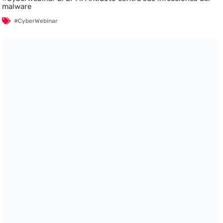
malware
#CyberWebinar