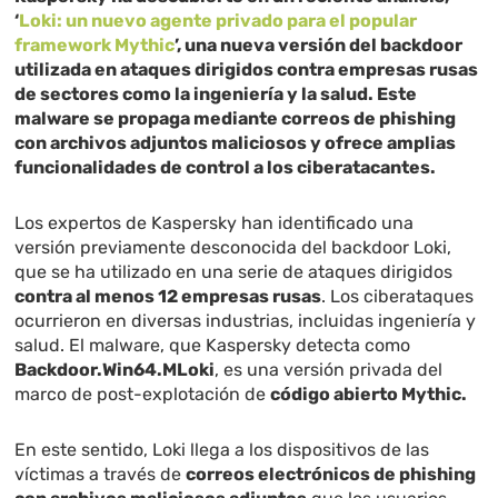
‘
Loki: un nuevo agente privado para el popular
framework Mythic
’, una nueva versión del backdoor
utilizada en ataques dirigidos contra empresas rusas
de sectores como la ingeniería y la salud. Este
malware se propaga mediante correos de phishing
con archivos adjuntos maliciosos y ofrece amplias
funcionalidades de control a los ciberatacantes.
Los expertos de Kaspersky han identificado una
versión previamente desconocida del backdoor Loki,
que se ha utilizado en una serie de ataques dirigidos
contra al menos 12 empresas rusas
. Los ciberataques
ocurrieron en diversas industrias, incluidas ingeniería y
salud. El malware, que Kaspersky detecta como
Backdoor.Win64.MLoki
, es una versión privada del
marco de post-explotación de
código abierto Mythic.
En este sentido, Loki llega a los dispositivos de las
víctimas a través de
correos electrónicos de phishing