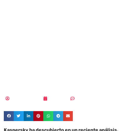
nueva versión
peligrosa de Loki
backdoor lanzada
mediante
phishing
Aldana Balmaceda
29/09/2024
Sin comentarios
Kaspersky ha descubierto en un reciente análisis,