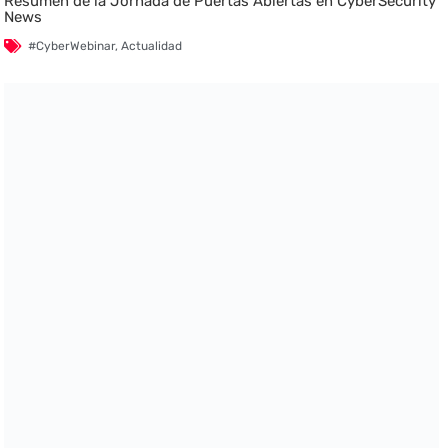
Resumen de la Jornada de Puertas Abiertas en CyberSecurity
News
#CyberWebinar
,
Actualidad