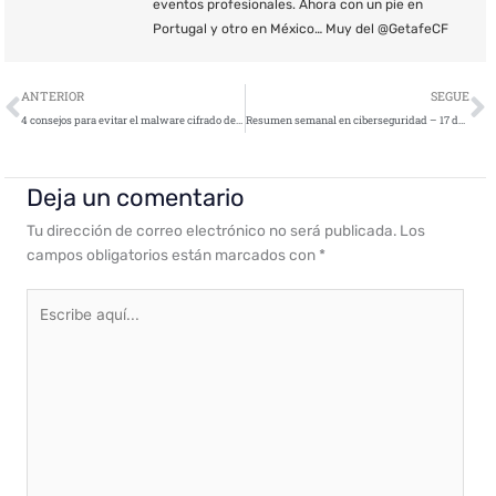
eventos profesionales. Ahora con un pie en
Portugal y otro en México… Muy del @GetafeCF
Ant
S
ANTERIOR
SEGUE
4 consejos para evitar el malware cifrado de día cero en las organizaciones
Resumen semanal en ciberseguridad – 17 de julio de 2020
Deja un comentario
Tu dirección de correo electrónico no será publicada.
Los
campos obligatorios están marcados con
*
Escribe
aquí...