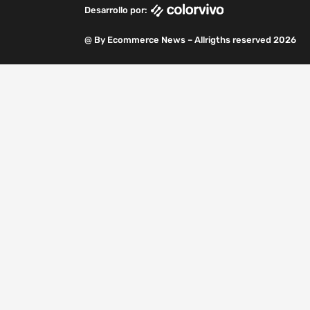
k
n
a
m
Desarrollo por:
m
@ By Ecommerce News – Allrigths reserved 2026