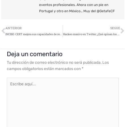
eventos profesionales. Ahora con un pie en
Portugal y otro en México… Muy del @GetafeCF
Ant
S
ANTERIOR
SEGUE
INCIBE-CERT mejora sus capacidades de respuesta a incidentes mediante la acción de un proyecto europeo
Hackeo masivo en Twitter; ¿Qué opinan los expertos?
Deja un comentario
Tu dirección de correo electrónico no será publicada.
Los
campos obligatorios están marcados con
*
Escribe
aquí...