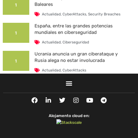
Baleares
1
Actualidad
,
CyberAttacks
,
Security Breaches
España, entre las grandes potencias
mundiales en ciberseguridad
1
Actualidad
,
Ciberseguridad
Ucrania anuncia un gran ciberataque y
Rusia alega no estar involucrada
1
Actualidad
,
CyberAttacks
La Universidad Autónoma de Barcelona es
víctima de un ciberataque
1
F
L
T
I
Y
T
Actualidad
,
CyberAttacks
,
Security Breaches
a
i
w
n
o
e
c
n
i
s
u
l
e
k
t
t
t
e
Alojamento cloud en:
b
e
t
a
u
g
o
d
e
g
b
r
o
i
r
r
e
a