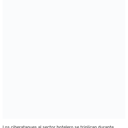
Los ciberataques al sector hotelero se triplican durante