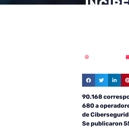
INCIBE
incide
durant
Samuel Rodríguez
90.168 correspo
680 a operadore
de Cibersegurid
Se publicaron 5