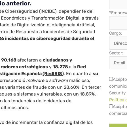
io anterior.
 de Ciberseguridad (INCIBE), dependiente del
*
Empres
 Económicos y Transformación Digital, a través
ado de Digitalización e Inteligencia Artificial,
ntro de Respuesta a Incidentes de Seguridad
Cargo:
26 incidentes de ciberseguridad durante el
Sector:
,
90.168
afectaron a
ciudadanos y
radores estratégicos
y
18.278
a la
Red
stigación Española
(RedIRIS)
. En cuanto a
su
Acepto 
 correspondió
malware
o
software
malicioso,
comunica
tas variantes de fraude con un 28,60%. En tercer
Security
taques a sistemas vulnerables, con un 18,89%.
Política 
an las tendencias de incidentes de
Acepto
 últimos años.
comercia
vo de incrementar la confianza digital de los