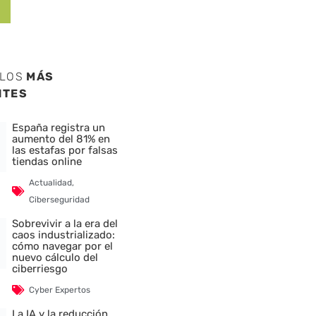
ULOS
MÁS
NTES
España registra un
aumento del 81% en
las estafas por falsas
tiendas online
Actualidad
,
Ciberseguridad
Sobrevivir a la era del
caos industrializado:
cómo navegar por el
nuevo cálculo del
ciberriesgo
Cyber Expertos
La IA y la reducción