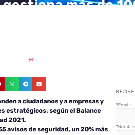
 gestiona más de 1
ntes de ciberseguri
e 2021
16/05/2022
Sin comentarios
RECIBE
nden a ciudadanos y a empresas y
*
Email:
s estratégicos, según el Balance
ad 2021.
*
Nombre 
55 avisos de seguridad, un 20% más