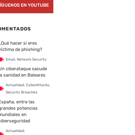
ÍGUENOS EN YOUTUBE
OMENTADOS
¿Qué hacer si eres
víctima de phishing?
Email
,
Network Security
Un ciberataque sacude
la sanidad en Baleares
Actualidad
,
CyberAttacks
,
Security Breaches
España, entre las
grandes potencias
mundiales en
ciberseguridad
Actualidad
,