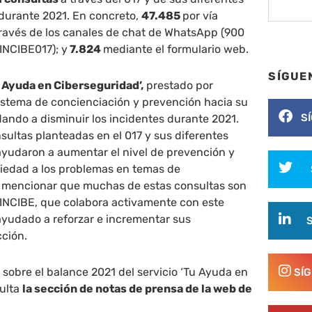
 durante 2021. En concreto,
47.485
por vía
ravés de los canales de chat de WhatsApp (900
@INCIBE017); y
7.824
mediante el formulario web.
SÍGUE
 Ayuda en Ciberseguridad’,
prestado por
istema de concienciación y prevención hacia su
S
dando a disminuir los incidentes durante 2021.
nsultas planteadas en el 017 y sus diferentes
ayudaron a aumentar el nivel de prevención y
ciedad a los problemas en temas de
 mencionar que muchas de estas consultas son
 INCIBE, que colabora activamente con este
a ayudado a reforzar e incrementar sus
cción.
sobre el balance 2021 del servicio ‘Tu Ayuda en
SÍ
sulta
la sección de notas de prensa de la web de