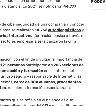
lacionados con ordenadores zombi
PODCA
a distancia. En 2021, se notificaron
44.777
do de ciberseguridad de una compañía y conocer
jorar, se realizaron
14.752
autodiagnósticos
y
arios interactivos
(formación básica a través de
sectores empresariales) alcanzaron la cifra
mación, con el fin de divulgar la importancia de
.121 personas
participaron
en 205 acciones de
cienciación y formación
en el entorno del
un uso seguro y responsable de Internet y las
Además,
cerca de 800 alumnos, procedentes
ntes
, recibieron formación especializada.
vantes que se refleja en el balance es que
1 consultas
a través del 017 y de sus diferentes