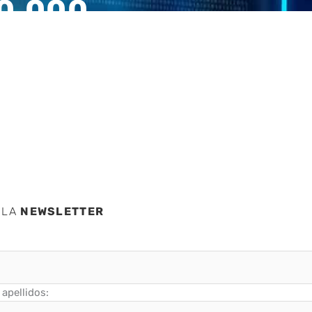
00.000
dad
 LA
NEWSLETTER
apellidos: