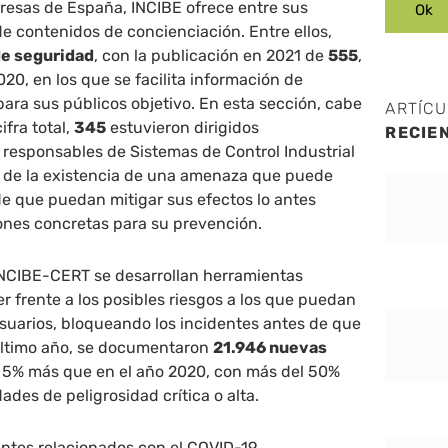
resas de España, INCIBE ofrece entre sus
de contenidos de concienciación. Entre ellos,
de seguridad
, con la publicación en 2021 de
555
,
0, en los que se facilita información de
 para sus públicos objetivo. En esta sección, cabe
ARTÍC
ifra total,
345
estuvieron dirigidos
RECIE
 responsables de Sistemas de Control Industrial
es de la existencia de una amenaza que puede
 de que puedan mitigar sus efectos lo antes
iones concretas para su prevención.
 INCIBE-CERT se desarrollan herramientas
er frente a los posibles riesgos a los que puedan
suarios, bloqueando los incidentes antes de que
último año, se documentaron
21.946 nuevas
 5% más que en el año 2020, con más del 50%
ades de peligrosidad crítica o alta.
entes relacionados con el COVID-19