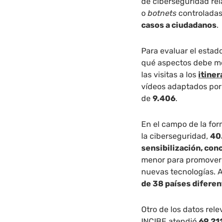
de ciberseguridad re
o
botnets
controladas 
casos a ciudadanos
.
Para evaluar el esta
qué aspectos debe me
las visitas a los
itiner
vídeos adaptados por 
de
9.406
.
En el campo de la for
la ciberseguridad,
40
sensibilización, con
menor para promover 
nuevas tecnologías. 
de 38 países difere
Otro de los datos rele
INCIBE atendió
69.21