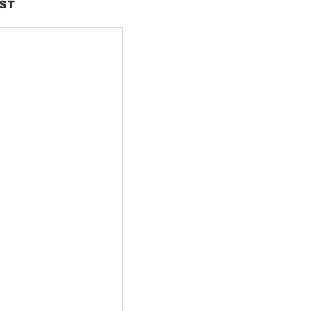
ST
nte