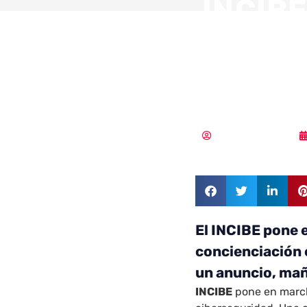
INCIBE
campañ
cibers
Samuel Rodríguez
El INCIBE pone 
concienciación 
un anuncio, ma
INCIBE
pone en marc