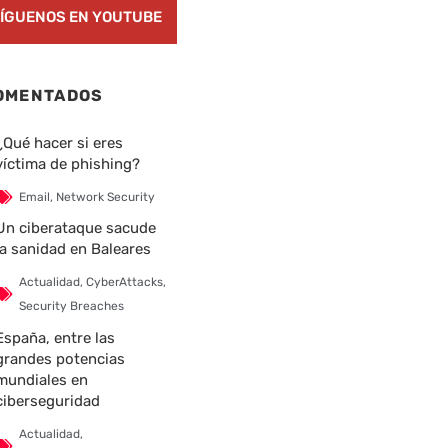
ÍGUENOS EN YOUTUBE
OMENTADOS
¿Qué hacer si eres
víctima de phishing?
Email
,
Network Security
Un ciberataque sacude
la sanidad en Baleares
Actualidad
,
CyberAttacks
,
Security Breaches
España, entre las
grandes potencias
mundiales en
ciberseguridad
Actualidad
,