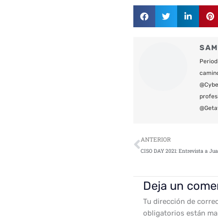
SAM
Period
camin
@Cyber
profes
@Geta
Ant
ANTERIOR
Deja un come
Tu dirección de corre
obligatorios están m