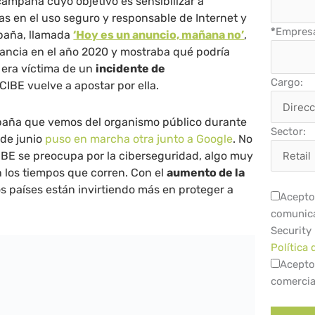
ampaña cuyo objetivo es sensibilizar a
s en el uso seguro y responsable de Internet y
*
Empres
mpaña, llamada
‘Hoy es un anuncio, mañana no’
,
tancia en el año 2020 y mostraba qué podría
 era víctima de un
incidente de
Cargo:
INCIBE vuelve a apostar por ella.
paña que vemos del organismo público durante
Sector:
 de junio
puso en marcha otra junto a Google
. No
IBE se preocupa por la ciberseguridad, algo muy
n los tiempos que corren. Con el
aumento de la
los países están invirtiendo más en proteger a
Acepto 
comunica
Security
Política 
Acepto
comercia