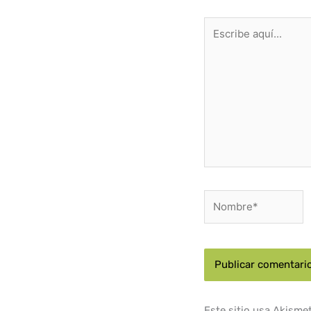
Escribe
aquí...
Nombre*
Este sitio usa Akisme