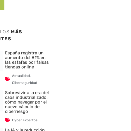
ULOS
MÁS
NTES
España registra un
aumento del 81% en
las estafas por falsas
tiendas online
Actualidad
,
Ciberseguridad
Sobrevivir a la era del
caos industrializado:
cómo navegar por el
nuevo cálculo del
ciberriesgo
Cyber Expertos
La IA y la reducción