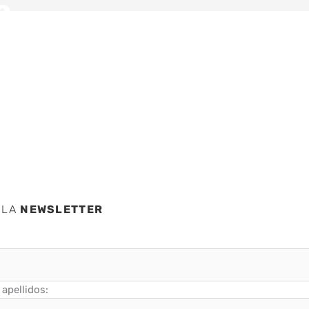
a
n en
 LA
NEWSLETTER
apellidos: