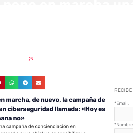
 pone en marcha un
a de concienciació
eguridad
24/06/2021
Sin comentarios
RECIBE
en marcha, de nuevo, la campaña de
*
Email:
en ciberseguridad llamada: «Hoy es
ñana no»
*
Nombre 
ha campaña de concienciación en