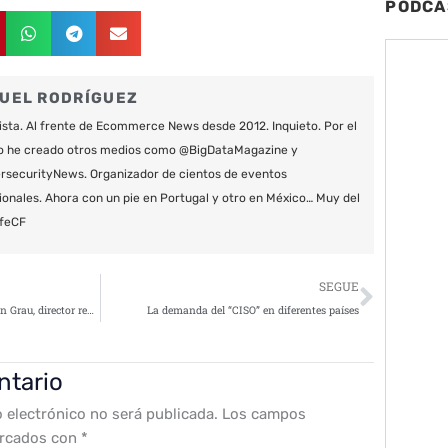
PODCA
UEL RODRÍGUEZ
ista. Al frente de Ecommerce News desde 2012. Inquieto. Por el
o he creado otros medios como @BigDataMagazine y
securityNews. Organizador de cientos de eventos
ionales. Ahora con un pie en Portugal y otro en México… Muy del
feCF
Siguie
SEGUE
CISO DAY 2021: Entrevista a Juan Grau, director regional de ventas en ZEROFOX
La demanda del “CISO” en diferentes países
ntario
o electrónico no será publicada.
Los campos
arcados con
*