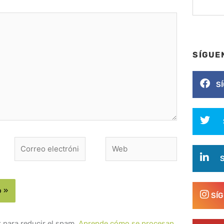
SÍGUE
S
Correo
Web
electrónico*
SÍ
t para reducir el spam.
Aprende cómo se procesan