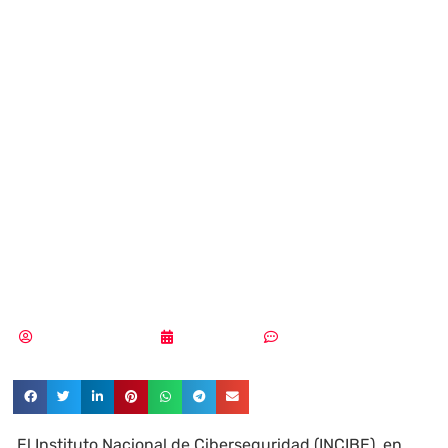
SEGITTUR lanzan
la primera guía de
ciberseguridad
para el sector del
turismo y ocio
Samuel Rodríguez
26/11/2021
Un comentario
El Instituto Nacional de Ciberseguridad (INCIBE), en