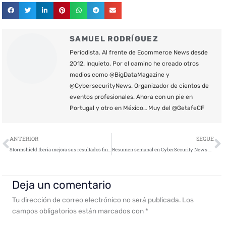
SAMUEL RODRÍGUEZ
Periodista. Al frente de Ecommerce News desde
2012. Inquieto. Por el camino he creado otros
medios como @BigDataMagazine y
@CybersecurityNews. Organizador de cientos de
eventos profesionales. Ahora con un pie en
Portugal y otro en México… Muy del @GetafeCF
Ant
S
ANTERIOR
SEGUE
Stormshield Iberia mejora sus resultados financieros
Resumen semanal en CyberSecurity News – 26 de noviembre de 2021
Deja un comentario
Tu dirección de correo electrónico no será publicada.
Los
campos obligatorios están marcados con
*