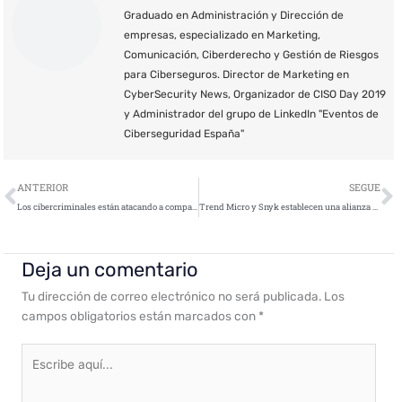
Graduado en Administración y Dirección de
empresas, especializado en Marketing,
Comunicación, Ciberderecho y Gestión de Riesgos
para Ciberseguros. Director de Marketing en
CyberSecurity News, Organizador de CISO Day 2019
y Administrador del grupo de LinkedIn "Eventos de
Ciberseguridad España"
Ant
S
ANTERIOR
SEGUE
Los cibercriminales están atacando a compañías del sector salud con campañas de phishing para robar datos sensibles
Trend Micro y Snyk establecen una alianza estratégica para permitir a los desarrolladores de software entregar aplicaciones de forma rápida y segura
Deja un comentario
Tu dirección de correo electrónico no será publicada.
Los
campos obligatorios están marcados con
*
Escribe
aquí...