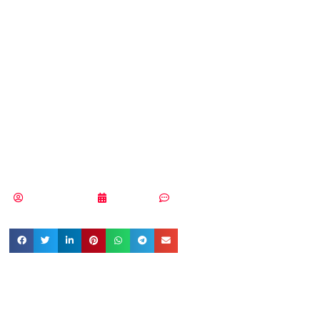
una nueva
solución de
seguridad basada
en DNS
Vicente Ramírez
17/10/2019
Sin comentarios