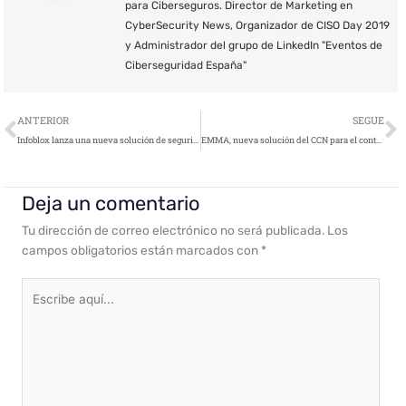
para Ciberseguros. Director de Marketing en
CyberSecurity News, Organizador de CISO Day 2019
y Administrador del grupo de LinkedIn "Eventos de
Ciberseguridad España"
Ant
S
ANTERIOR
SEGUE
Infoblox lanza una nueva solución de seguridad basada en DNS
EMMA, nueva solución del CCN para el control de acceso a las infraestructuras de red
Deja un comentario
Tu dirección de correo electrónico no será publicada.
Los
campos obligatorios están marcados con
*
Escribe
aquí...