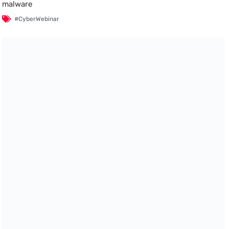
malware
#CyberWebinar