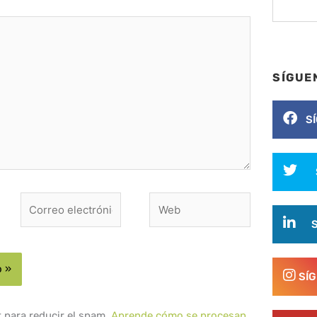
SÍGUE
S
Correo
Web
electrónico*
SÍ
t para reducir el spam.
Aprende cómo se procesan