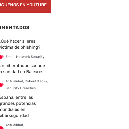
ÍGUENOS EN YOUTUBE
OMENTADOS
¿Qué hacer si eres
víctima de phishing?
Email
,
Network Security
Un ciberataque sacude
la sanidad en Baleares
Actualidad
,
CyberAttacks
,
Security Breaches
España, entre las
grandes potencias
mundiales en
ciberseguridad
Actualidad
,