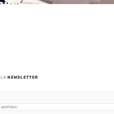
mina
ntigua
 LA
NEWSLETTER
apellidos: