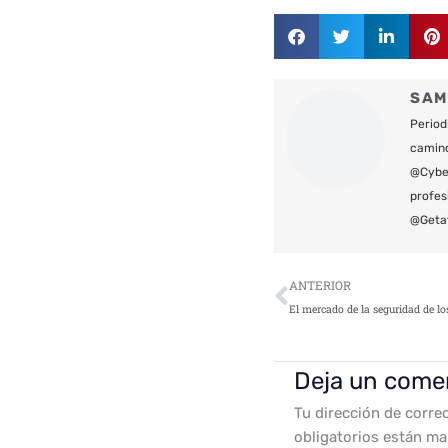
SAM
Period
camin
@Cyber
profes
@Geta
Ant
ANTERIOR
Deja un come
Tu dirección de corre
obligatorios están m