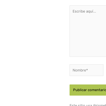
Escribe
aquí...
Nombre*
Este sitio usa Akisme