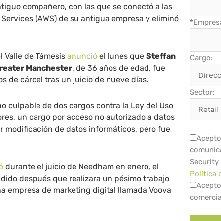
ntiguo compañero, con las que se conectó a las
ervices (AWS) de su antigua empresa y eliminó
*
Empres
el Valle de Támesis
anunció
el lunes que
Steffan
Cargo:
Greater Manchester
, de 36 años de edad, fue
s de cárcel tras un juicio de nueve días.
Sector:
o culpable de dos cargos contra la Ley del Uso
res, un cargo por acceso no autorizado a datos
or modificación de datos informáticos, pero fue
Acepto 
comunica
Security
ó
durante el juicio de Needham en enero, el
Política 
edido después que realizara un pésimo trabajo
Acepto
a empresa de marketing digital llamada Voova
comercia