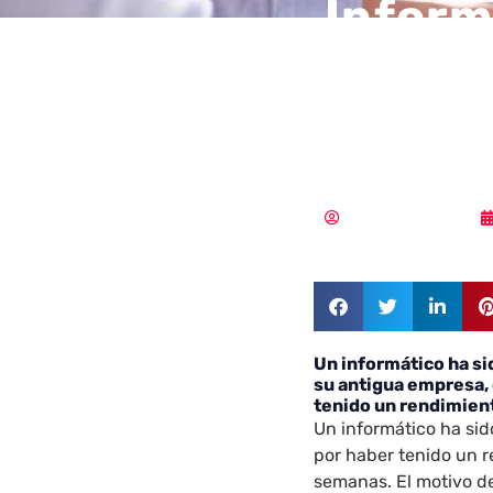
Inform
23 ser
empre
Samuel Rodríguez
Un informático ha si
su antigua empresa,
tenido un rendimien
Un informático ha si
por haber tenido un r
semanas. El motivo de