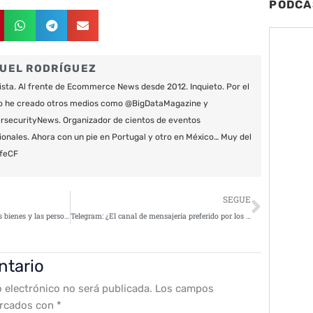
PODCA
UEL RODRÍGUEZ
ista. Al frente de Ecommerce News desde 2012. Inquieto. Por el
o he creado otros medios como @BigDataMagazine y
securityNews. Organizador de cientos de eventos
ionales. Ahora con un pie en Portugal y otro en México… Muy del
feCF
Siguie
SEGUE
El mercado de la seguridad de los bienes y las personas migra de forma natural a IP
Telegram: ¿El canal de mensajería preferido por los ciberterroristas?
ntario
o electrónico no será publicada.
Los campos
arcados con
*