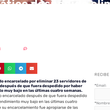
ático despedido eli
vidores AWS de su a
sa
29/03/2019
Un comentario
RECIBE
do encarcelado por eliminar 23 servidores de
*
Email:
 después de que fuera despedido por haber
to muy bajo en las últimas cuatro semanas.
do encarcelado después de que fuera despedido
endimiento muy bajo en las últimas cuatro
*
Nombre 
 su encarcelamiento fue apropiarse de las