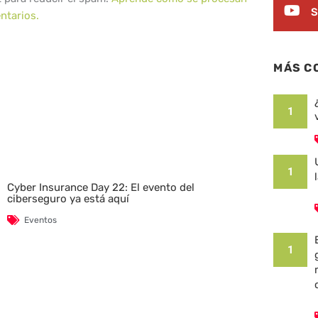
S
ntarios.
MÁS C
1
1
Cyber Insurance Day 22: El evento del
ciberseguro ya está aquí
Eventos
1