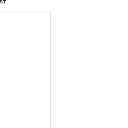
ST
nte