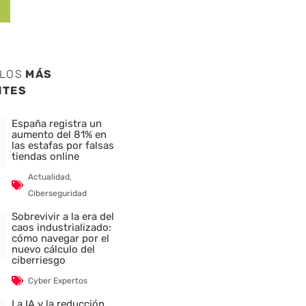
ULOS
MÁS
NTES
España registra un
aumento del 81% en
las estafas por falsas
tiendas online
Actualidad
,
Ciberseguridad
Sobrevivir a la era del
caos industrializado:
cómo navegar por el
nuevo cálculo del
ciberriesgo
Cyber Expertos
La IA y la reducción