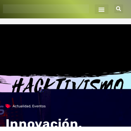
Ir
al
contenido
Actualidad
,
Eventos
Innovación,