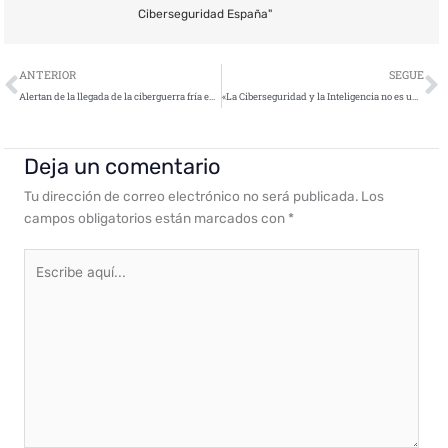
Ciberseguridad España"
Ant
S
ANTERIOR
SEGUE
Alertan de la llegada de la ciberguerra fría en 2020
«La Ciberseguridad y la Inteligencia no es un estado, es un proceso continuo que involucra a toda la organización»
Deja un comentario
Tu dirección de correo electrónico no será publicada.
Los
campos obligatorios están marcados con
*
Escribe
aquí...