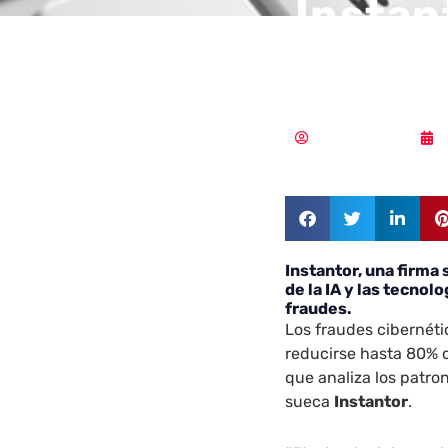
Instan
los ri
Samuel Rodríguez
Instantor, una firma
de la IA y las tecno
fraudes.
Los fraudes cibernét
reducirse hasta 80% co
que analiza los patron
sueca
Instantor
.