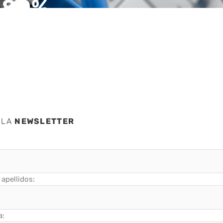
n 80%
 LA
NEWSLETTER
apellidos:
a: