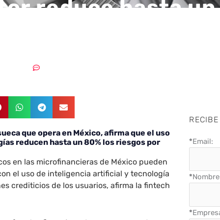
tor reduce hasta u
esgos por fraudes
28/05/2018
Sin comentarios
RECIBE
 sueca que opera en México, afirma que el uso
*
Email:
logías reducen hasta un 80% los riesgos por
icos en las microfinancieras de México pueden
n el uso de inteligencia artificial y tecnología
*
Nombre 
es crediticios de los usuarios, afirma la fintech
*
Empres