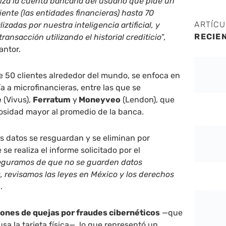
iza la cuenta bancaria del usuario que pide un
liente (las entidades financieras) hasta 70
ARTÍC
izadas por nuestra inteligencia artificial, y
RECIE
ransacción utilizando el historial crediticio
”,
antor.
ne 50 clientes alrededor del mundo, se enfoca en
a a microfinancieras, entre las que se
e
(Vivus),
Ferratum
y
Moneyveo
(Lendon), que
osidad mayor al promedio de la banca.
s datos se resguardan y se eliminan por
e realiza el informe solicitado por el
eguramos de que no se guarden datos
 revisamos las leyes en México y los derechos
.
lones de quejas por fraudes cibernéticos
—que
sa la tarjeta física—. lo que representó un