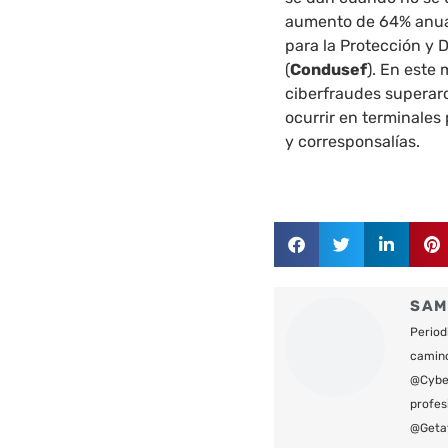
aumento de 64% anual
para la Protección y 
(
Condusef
). En este
ciberfraudes superaro
ocurrir en terminales
y corresponsalías.
SAM
Period
camin
@Cyber
profes
@Geta