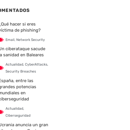
OMENTADOS
¿Qué hacer si eres
víctima de phishing?
Email
,
Network Security
Un ciberataque sacude
la sanidad en Baleares
Actualidad
,
CyberAttacks
,
Security Breaches
España, entre las
grandes potencias
mundiales en
ciberseguridad
Actualidad
,
Ciberseguridad
Ucrania anuncia un gran