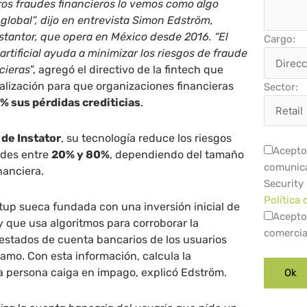
tros fraudes financieros lo vemos como algo
 global”, dijo en entrevista Simon Edström,
nstantor, que opera en México desde 2016. “El
Cargo:
 artificial ayuda a minimizar los riesgos de fraude
ncieras
”, agregó el directivo de la fintech que
alización para que organizaciones financieras
Sector:
% sus pérdidas crediticias
.
de Instator
, su tecnología reduce los riesgos
Acepto 
udes entre
20% y 80%
, dependiendo del tamaño
comunica
nanciera.
Security
Política 
tup sueca fundada con una inversión inicial de
Acepto
 y que usa algoritmos para corroborar la
comercia
 estados de cuenta bancarios de los usuarios
tamo. Con esta información, calcula la
a persona caiga en impago, explicó Edström.