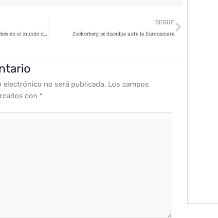
Siguie
SEGUE
Los padres y el cuidado de sus bebés en el mundo digital
Zuckerberg se disculpa ante la Eurocámara
ntario
o electrónico no será publicada.
Los campos
arcados con
*