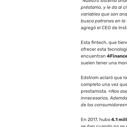
“
Nuestro sistema anal
préstamo, y le da al c
variables que son anal
busca patrones en la t
agregó el CEO de Inst
Esta fintech, que tie
ofrecer esta tecnologí
encuentran
4Financ
suelen tener una mor
Edstrom aclaró que lo
completo una vez que s
prestamista. «
Nos as
innecesarios. Además,
de los consumidores
«
En 2017, hubo
4.1 mil
se dan cuando no se u