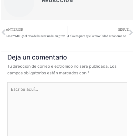
REDACCIÓN
Ant
S
ANTERIOR
SEGUE
Las PYMES y el reto de buscar un buen proveedor de servicios gestionado
4 claves para que la movilidad autónoma sea una realidad en España
Deja un comentario
Tu dirección de correo electrónico no será publicada.
Los
campos obligatorios están marcados con
*
Escribe
aquí...