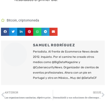
Bitcoin
,
criptomoneda
SAMUEL RODRÍGUEZ
Periodista. Al frente de Ecommerce News desde
2012. Inquieto. Por el camino he creado otros
medios como @BigDataMagazine y
@CybersecurityNews. Organizador de cientos de
eventos profesionales. Ahora con un pie en
Portugal y otro en México… Muy del @GetafeCF
Ant
S
ANTERIOR
SEGUE
Las organizaciones sanitarias, objetivo prioritario de los ciberataques
Stormshield y sus soluciones de ciberseguridad para infraestructuras TI y OT